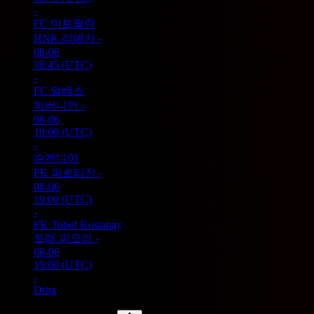
-
FC 미트윌란
HNK 리예카
-
08-06
18:45
(UTC)
-
FC 일베스
히버니언
-
08-06
19:00
(UTC)
-
슈켄디야
FK 파르티잔
-
08-06
19:00
(UTC)
-
FK Tobol Kostanay
트레 피오리
-
08-06
19:00
(UTC)
-
Drita