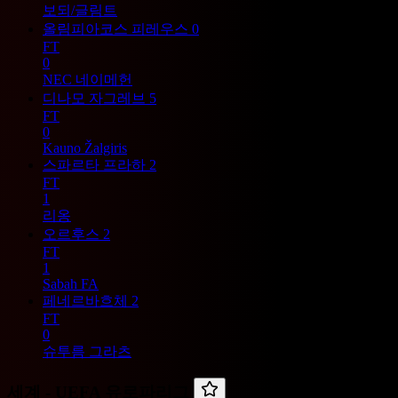
보되/글림트
올림피아코스 피레우스
0
FT
0
NEC 네이메헌
디나모 자그레브
5
FT
0
Kauno Žalgiris
스파르타 프라하
2
FT
1
리옹
오르후스
2
FT
1
Sabah FA
페네르바흐체
2
FT
0
슈투름 그라츠
세계 -
UEFA 유로파리그