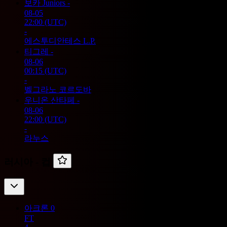
보카 Juniors
-
08-05
22:00
(UTC)
-
에스투디안테스 L.P.
티그레
-
08-06
00:15
(UTC)
-
벨그라노 코르도바
우니온 산타페
-
08-06
22:00
(UTC)
-
라누스
러시아 -
컵
아크론
0
FT