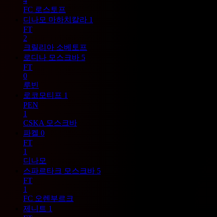
4
FC 로스토프
디나모 마하치칼라
1
FT
2
크릴리아 소베토프
로디나 모스크바
5
FT
0
루빈
로코모티프
1
PEN
1
CSKA 모스크바
파켈
0
FT
1
디나모
스파르타크 모스크바
5
FT
1
FC 오렌부르크
제니트
1