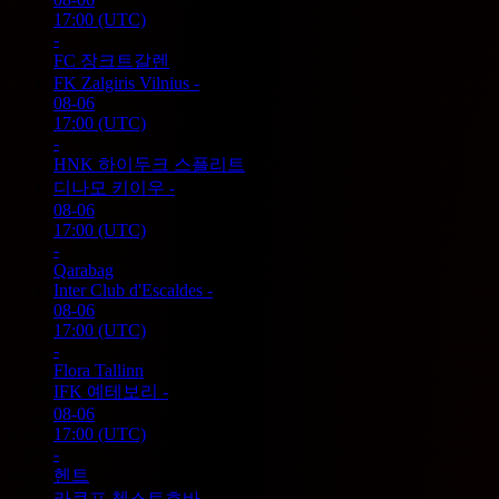
17:00
(UTC)
-
FC 장크트갈렌
FK Zalgiris Vilnius
-
08-06
17:00
(UTC)
-
HNK 하이두크 스플리트
디나모 키이우
-
08-06
17:00
(UTC)
-
Qarabag
Inter Club d'Escaldes
-
08-06
17:00
(UTC)
-
Flora Tallinn
IFK 예테보리
-
08-06
17:00
(UTC)
-
헨트
라쿠프 쳉스토호바
-