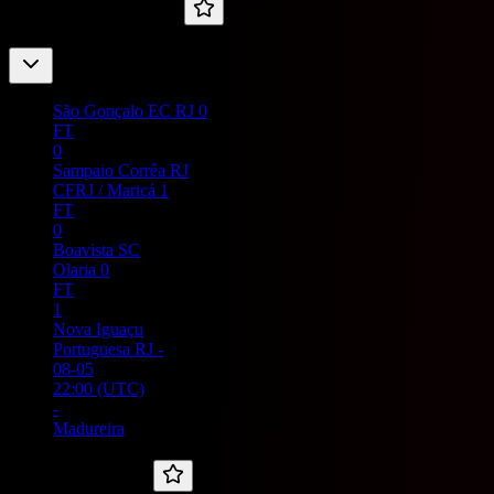
브라질 -
코파 히우
São Gonçalo EC RJ
0
FT
0
Sampaio Corrêa RJ
CFRJ / Maricá
1
FT
0
Boavista SC
Olaria
0
FT
1
Nova Iguaçu
Portuguesa RJ
-
08-05
22:00
(UTC)
-
Madureira
조지아 -
리가 3