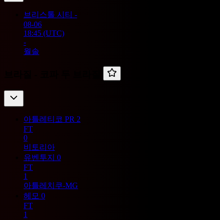
브리스톨 시티
-
08-06
18:45
(UTC)
-
월솔
브라질 -
코파 두 브라질
아틀레티코 PR
2
FT
0
비토리아
유벤투지
0
FT
1
아틀레치쿠-MG
헤모
0
FT
1