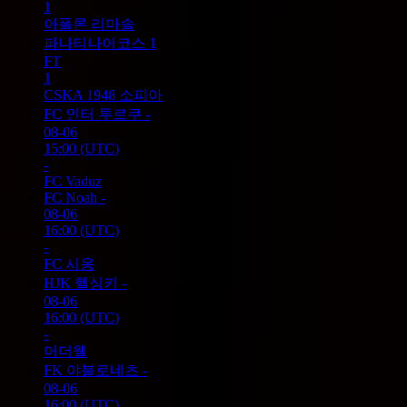
1
아폴론 리마솔
파나티나이코스
1
FT
1
CSKA 1948 소피아
FC 인터 투르쿠
-
08-06
15:00
(UTC)
-
FC Vaduz
FC Noah
-
08-06
16:00
(UTC)
-
FC 시옹
HJK 헬싱키
-
08-06
16:00
(UTC)
-
머더웰
FK 야블로네츠
-
08-06
16:00
(UTC)