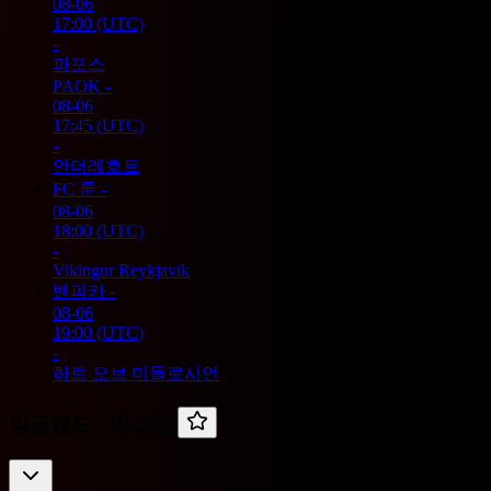
08-06
17:00
(UTC)
-
파포스
PAOK
-
08-06
17:45
(UTC)
-
안더레흐트
FC 툰
-
08-06
18:00
(UTC)
-
Vikingur Reykjavik
벤피카
-
08-06
19:00
(UTC)
-
하트 오브 미들로시언
잉글랜드 -
리그컵