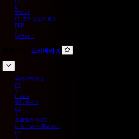
FT
0
발티카
FC 크라스노다르
1
PEN
1
아흐마트
콜롬비아 -
프리메라 A
부카라망가
1
FT
1
Cucuta
야네로스
3
FT
1
포르탈레사 FC
데포르테스 톨리마
2
FT
3