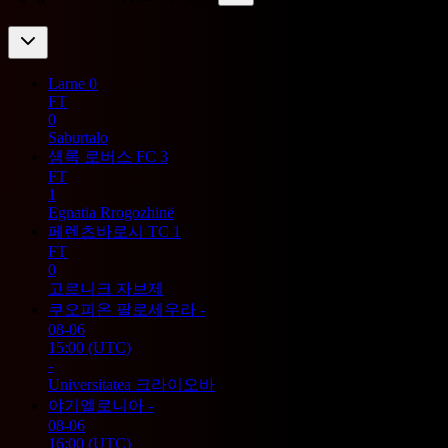
Larne
0
FT
0
Saburtalo
섐록 로버스 FC
3
FT
1
Egnatia Rrogozhinë
페렌츠바로시 TC
1
FT
0
고르니크 자브제
쿠오피온 팔로세우라
-
08-06
15:00
(UTC)
-
Universitatea 크라이오바
야기엘로니아
-
08-06
16:00
(UTC)