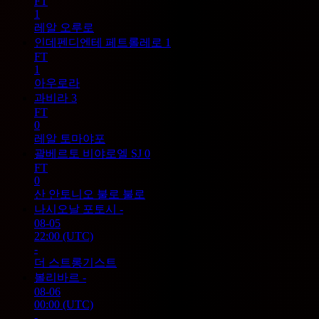
FT
1
레알 오루로
인데펜디엔테 페트롤레로
1
FT
1
아우로라
과비라
3
FT
0
레알 토마야포
괄베르토 비야로엘 SJ
0
FT
0
산 안토니오 불로 불로
나시오날 포토시
-
08-05
22:00
(UTC)
-
더 스트롱기스트
볼리바르
-
08-06
00:00
(UTC)
-