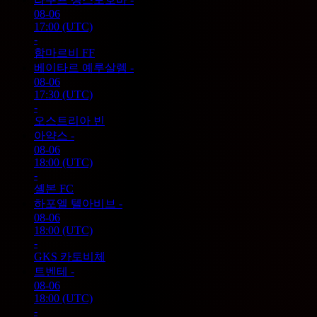
08-06
17:00
(UTC)
-
함마르비 FF
베이타르 예루살렘
-
08-06
17:30
(UTC)
-
오스트리아 빈
아약스
-
08-06
18:00
(UTC)
-
셸본 FC
하포엘 텔아비브
-
08-06
18:00
(UTC)
-
GKS 카토비체
트벤테
-
08-06
18:00
(UTC)
-