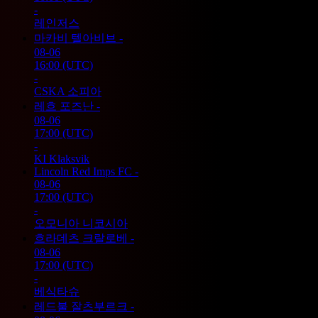
-
레인저스
마카비 텔아비브
-
08-06
16:00
(UTC)
-
CSKA 소피아
레흐 포즈난
-
08-06
17:00
(UTC)
-
KI Klaksvik
Lincoln Red Imps FC
-
08-06
17:00
(UTC)
-
오모니아 니코시아
흐라데츠 크랄로베
-
08-06
17:00
(UTC)
-
베식타슈
레드불 잘츠부르크
-