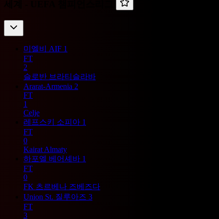
세계 -
UEFA 챔피언스리그
미엘비 AIF
1
FT
2
슬로반 브라티슬라바
Ararat-Armenia
2
FT
1
Celje
레프스키 소피아
1
FT
0
Kairat Almaty
하포엘 베어셰바
1
FT
0
FK 츠르베나 즈베즈다
Union St. 질루아즈
3
FT
3