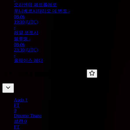
오리엔테 페트롤레로
우니베르시타리오 데 빈토
-
08-06
19:00
(UTC)
-
레알 포토시
블루밍
-
08-06
23:30
(UTC)
-
올웨이스 레디
세계 -
UEFA 유로파 컨퍼런스리그
Auda
1
FT
0
Dinamo Tirana
브란
0
FT