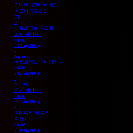
인데펜디엔테 메데인
미요나리오스
2
FT
0
데포르티보 파스토
라 에퀴다드
-
08-05
23:15
(UTC)
-
Jaguares
데포르티보 페레이라
-
08-05
23:25
(UTC)
-
산타페
온세 칼다스
-
08-06
01:30
(UTC)
-
아메리카 데 칼리
치코
-
08-06
21:00
(UTC)