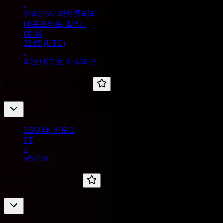
-
알리안사 페트롤레라
데포르티보 칼리
-
08-06
23:05
(UTC)
-
리오네그로 아길라스
에콰도르 -
리가 프로
LDU 데 키토
2
FT
1
델핀 SC
미국 -
NWSL 여자