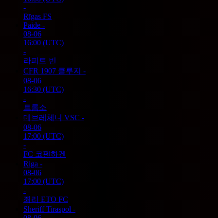
-
Rīgas FS
Paide
-
08-06
16:00
(UTC)
-
라피트 빈
CFR 1907 클루지
-
08-06
16:30
(UTC)
-
트롬소
데브레체니 VSC
-
08-06
17:00
(UTC)
-
FC 코펜하겐
Riga
-
08-06
17:00
(UTC)
-
죄리 ETO FC
Sheriff Tiraspol
-
08-06