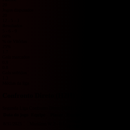
20
Jogos disputados
20
12 - 5 - 3
Resultados
5 - 6 - 9
60%
% de Vitórias
25%
1.7
Gols marcados
0.9
0.8
Gols sofridos
1.3
Médias da liga
Confronto Direto (H2H)
Segunda Liga Confronto Direto (H2H) 기록입니다.
Data do jogo
Equipe
Placar
Equipe
O/U 2.5
BTTS
Farense
8/31/2025
Maritimo
W
2 - 0
L
U
N
HOME