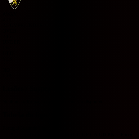
AWAY
4.75
2.5 OVER/UNDER
OVER
2.15
UNDER
1.67
BTTS
YES
2
NO
1.73
Lesões / Suspensões
Nenhuma informação de lesão/suspensão disponível.
Tabela da liga
Portugal Segunda Liga
#
Team
Played
W
D
L
GF
GA
GD
Pts
Form