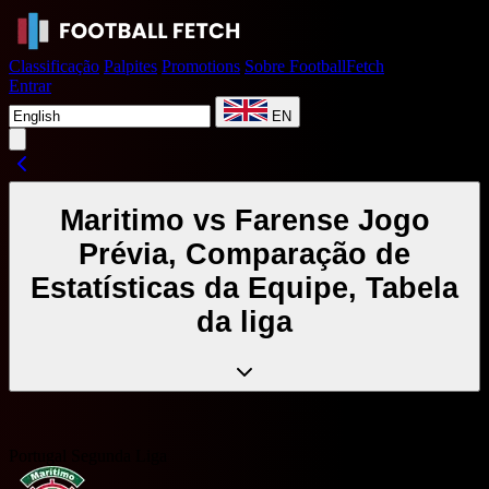
Classificação
Palpites
Promotions
Sobre FootballFetch
Entrar
EN
Maritimo vs Farense Jogo
Prévia, Comparação de
Estatísticas da Equipe, Tabela
da liga
Portugal Segunda Liga