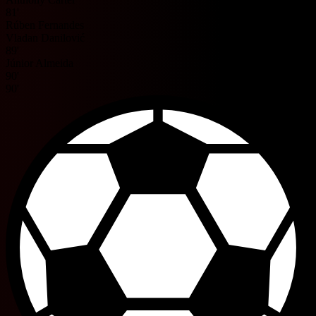
81'
Rúben Fernandes
Vladan Danilović
89'
Júnior Almeida
90'
90'