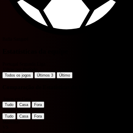
Balla Sangaré
Estatísticas da equipe
Portugal Segunda Liga
Filtrar por Período
Todos os jogos
Últimos 3
Último
Comparação de Estatísticas da Equipe
Jogos em Casa
Tudo
Casa
Fora
Jogos Fora
Tudo
Casa
Fora
Maritimo
VS
Farense