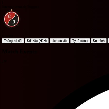
I
Internacional de Bogota
C
Cucuta
Thống kê đội
Đối đầu (H2H)
Lịch sử đội
Tỷ lệ cược
Đội hình
Match Events
19'