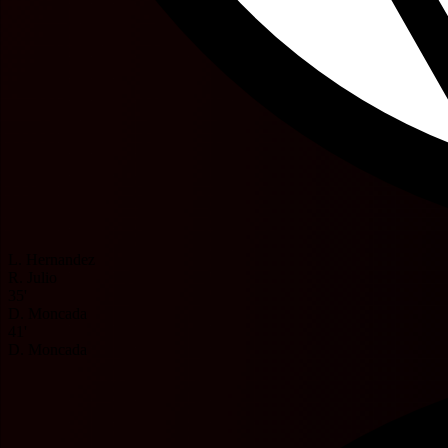
L. Hernandez
R. Julio
35'
D. Moncada
41'
D. Moncada