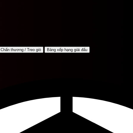
Chấn thương / Treo giò
Bảng xếp hạng giải đấu