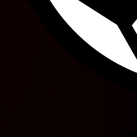
45'
F. Bone