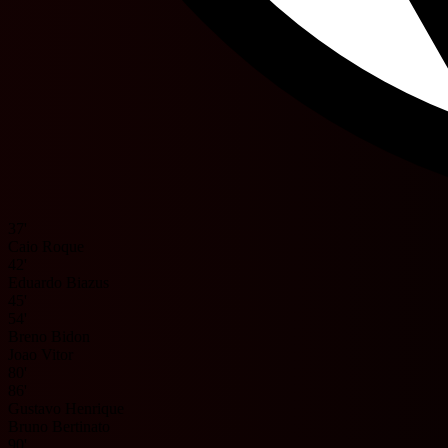
37'
Caio Roque
42'
Eduardo Biazus
45'
54'
Breno Bidon
Joao Vitor
80'
86'
Gustavo Henrique
Bruno Bertinato
90'