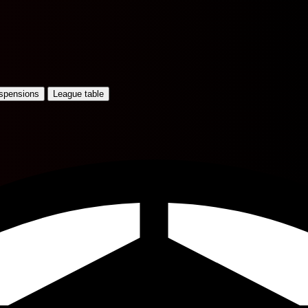
uspensions
League table