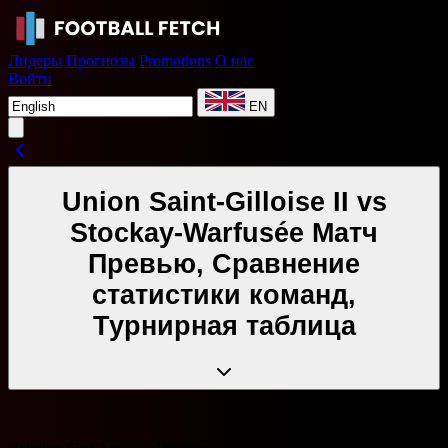
Лидеры
Прогнозы
Promotions
О нас
Войти
EN
Union Saint-Gilloise II vs
Stockay-Warfusée Матч
Превью, Сравнение
статистики команд,
Турнирная таблица