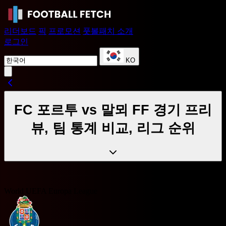
리더보드
픽
프로모션
풋볼패치 소개
로그인
KO
FC 포르투 vs 말뫼 FF 경기 프리
뷰, 팀 통계 비교, 리그 순위
World UEFA Europa League