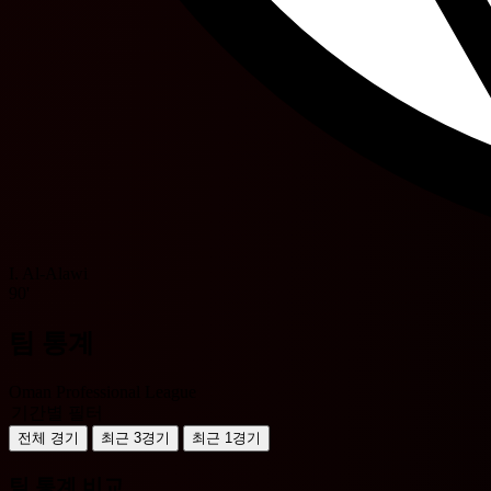
I. Al-Alawi
90'
팀 통계
Oman Professional League
기간별 필터
전체 경기
최근 3경기
최근 1경기
팀 통계 비교