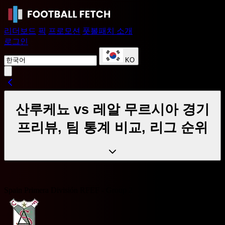
리더보드
픽
프로모션
풋볼패치 소개
로그인
KO
산루케뇨 vs 레알 무르시아 경기
프리뷰, 팀 통계 비교, 리그 순위
Spain Primera División RFEF - Group 2