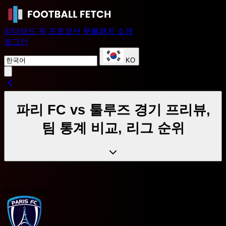
리더보드
픽
프로모션
풋볼패치 소개
로그인
KO
파리 FC vs 툴루즈 경기 프리뷰,
팀 통계 비교, 리그 순위
France Ligue 1