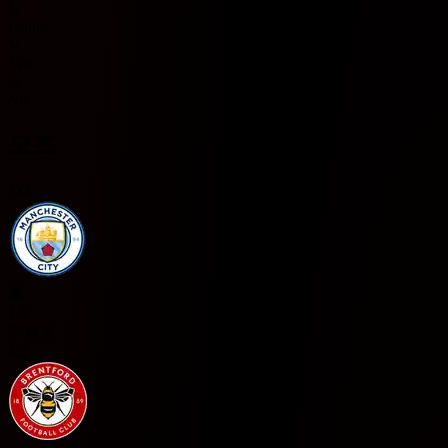
U
Under
Y
Yes
N
No
오즈
1x2
홈
1.6
무승부
4.2