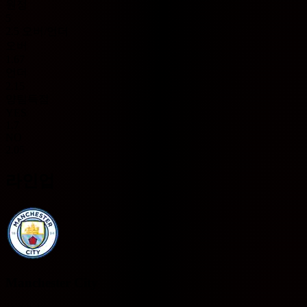
원정
5
2.5 오버/언더
오버
1.67
언더
2.15
양팀득점
YES
1.7
NO
2.05
라인업
Manchester City