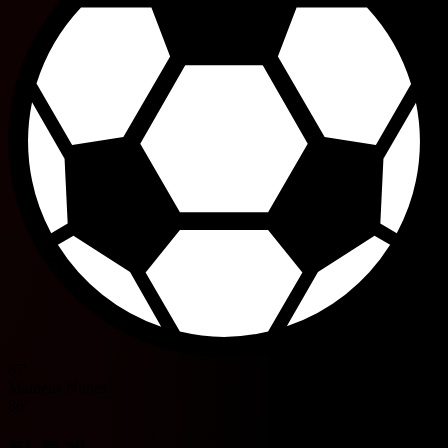
67'
Matheus Nunes
86'