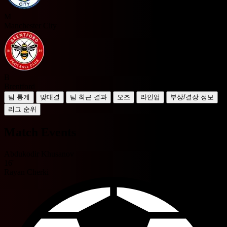
M
Manchester City
B
Brentford
팀 통계
맞대결
팀 최근 결과
오즈
라인업
부상/결장 정보
리그 순위
Match Events
Abdukodir Khusanov
16'
Rayan Cherki