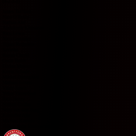
(4-2-3-1)
James Trafford
Nico O'Reilly
Nathan Aké
Abdukodir Khusanov
Rico Lewis
Nico González
Tijjani Reijnders
Savinho
Rayan Cherki
Oscar Bobb
Divine Mukasa
Kevin Schade
Mikkel Damsgaard
Mathias Jensen
Vitaly Janelt
Yehor Yarmolyuk
Rico Henry
Nathan Collins
Sepp van den Berg
Kristoffer Ajer
Michael Kayode
Hákon Rafn Valdimarsson