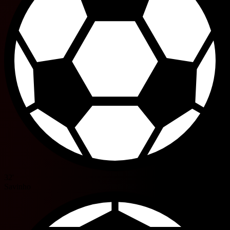
32'
Savinho