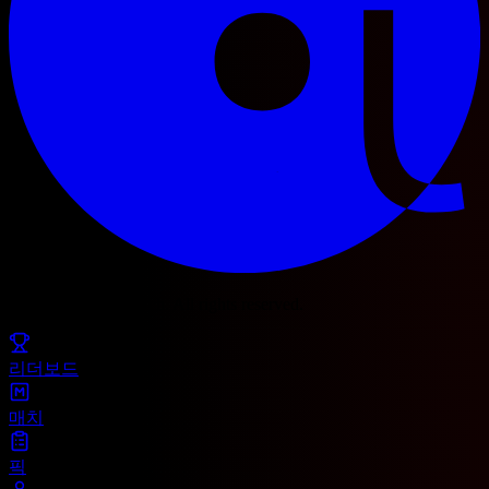
© 2025 Football Fetch. All rights reserved.
리더보드
매치
픽