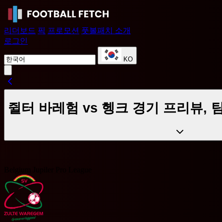
리더보드
픽
프로모션
풋볼패치 소개
로그인
KO
쥘터 바레험 vs 헹크 경기 프리뷰, 
Belgium Jupiler Pro League