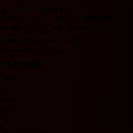
Jupiler Pro League 맞대결 기록입니다.
경기일
팀
스코어
팀
O/U 2.5
BTTS
홈
1/17/2026
W
2 - 1
L
Genk
O
Y
Zulte Waregem
Genk
8/31/2025
Zulte Waregem
L
2 - 3
W
O
Y
홈
2023년 이후 기록만 표출됩니다.
팀 최근 결과
No data
O
Over
U
Under
Y
Yes
N
No