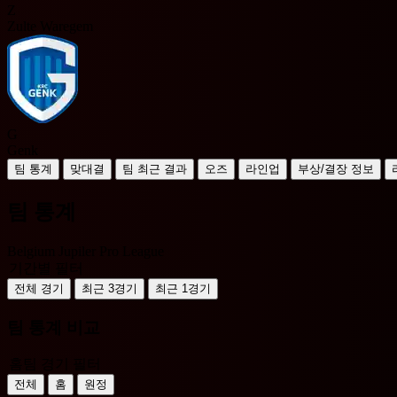
Z
Zulte Waregem
G
Genk
팀 통계
맞대결
팀 최근 결과
오즈
라인업
부상/결장 정보
팀 통계
Belgium Jupiler Pro League
기간별 필터
전체 경기
최근 3경기
최근 1경기
팀 통계 비교
홈팀 경기 필터
전체
홈
원정