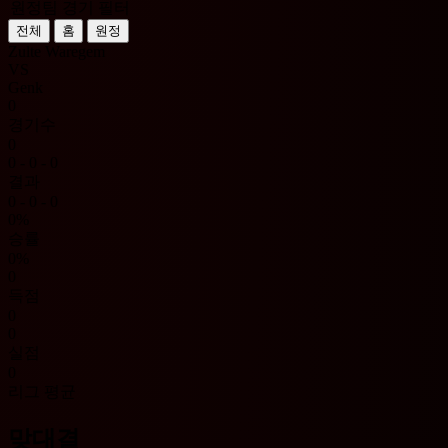
원정팀 경기 필터
전체
홈
원정
Zulte Waregem
VS
Genk
0
경기수
0
0 - 0 - 0
결과
0 - 0 - 0
0%
승률
0%
0
득점
0
0
실점
0
리그 평균
맞대결