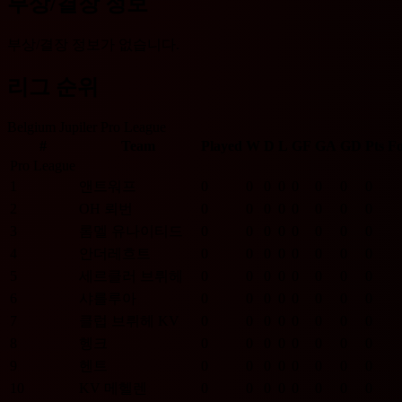
부상/결장 정보
부상/결장 정보가 없습니다.
리그 순위
Belgium Jupiler Pro League
#
Team
Played
W
D
L
GF
GA
GD
Pts
F
Pro League
1
앤트워프
0
0
0
0
0
0
0
0
2
OH 뢰번
0
0
0
0
0
0
0
0
3
롬멜 유나이티드
0
0
0
0
0
0
0
0
4
안더레흐트
0
0
0
0
0
0
0
0
5
세르클러 브뤼헤
0
0
0
0
0
0
0
0
6
샤를루아
0
0
0
0
0
0
0
0
7
클럽 브뤼헤 KV
0
0
0
0
0
0
0
0
8
헹크
0
0
0
0
0
0
0
0
9
헨트
0
0
0
0
0
0
0
0
10
KV 메헬렌
0
0
0
0
0
0
0
0