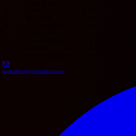
11
스탕다르 리에주
0
0
0
0
0
0
0
0
12
신트트라위던
0
0
0
0
0
0
0
0
13
쥘터 바레험
0
0
0
0
0
0
0
0
14
KVC 베스테를로
0
0
0
0
0
0
0
0
15
코르트레이크
0
0
0
0
0
0
0
0
16
Union St. 질루아즈
0
0
0
0
0
0
0
0
17
SK 베베런
0
0
0
0
0
0
0
0
18
RAAL 라 루비에르
0
0
0
0
0
0
0
0
footballfetch@footballfetch.com