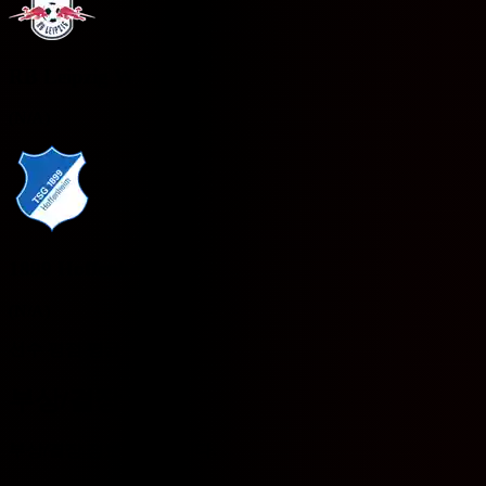
RB Leipzig W
(N/A)
1899 Hoffenheim W
(N/A)
선수 평점 평균
부상/결장 정보
부상/결장 정보가 없습니다.