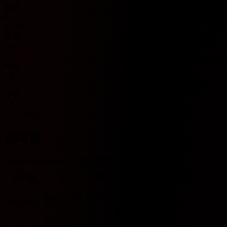
결과
6 - 1 - 5
33.3%
승률
50%
1.5
득점
1.8
2.1
실점
1.3
리그 평균
맞대결
Frauen Bundesliga 맞대결 기록입니다.
O/U
경기일
팀
스코어
팀
BTTS
2.5
1899 Hoffenheim
RB Leipzig
L
2 - 5
W
4/13/2025
O
Y
W
W
홈
홈