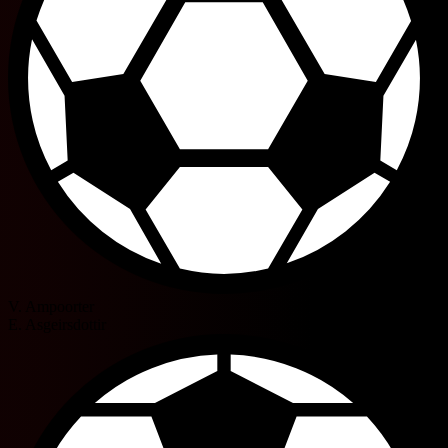
V. Ampoorter
E. Asgeirsdottir