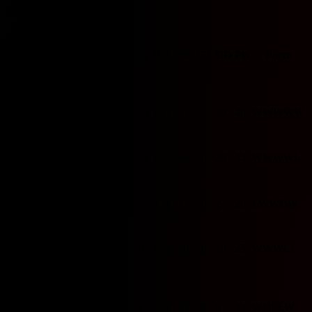
리그 순위
Germany Frauen Bundesliga
#
Team
Played
W
D
L
GF
GA
GD
Pts
Form
Bundesliga
Women
바이에
1
14
13
1
0
54
4
50
40
W
W
W
W
W
른 뮌헨
W
VfL 볼
2
프스부
14
11
1
2
49
20
29
34
W
W
W
W
L
르크 W
베르더
3
14
8
2
4
22
20
2
26
L
W
W
D
W
브레멘
W
1899 호
4
14
8
1
5
29
19
10
25
W
W
W
L
L
펜하임
W
아인트
라흐트
5
14
7
2
5
34
28
6
23
W
D
L
L
W
프랑크