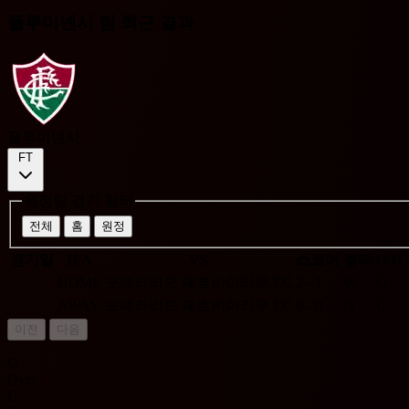
플루미넨시 팀 최근 결과
플루미넨시
FT
원정팀 경기 필터
전체
홈
원정
경기일
H/A
VS
스코어
결과
O/U 
HOME
오페라리오 페호비아리우 EC
2 - 1
W
O
AWAY
오페라리오 페호비아리우 EC
0 - 0
D
U
이전
다음
O
Over
U