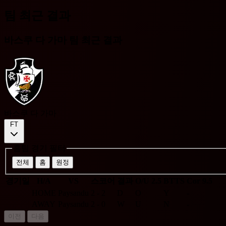
팀 최근 결과
바스쿠 다 가마 팀 최근 결과
바스쿠 다 가마
FT
홈팀 경기 필터
전체
홈
원정
경기일
H/A
VS
스코어
결과
O/U 2.5
BTTS
Cor 9.5
HOME
Paysandu
2 - 2
D
O
Y
-
AWAY
Paysandu
2 - 0
W
U
N
-
이전
다음