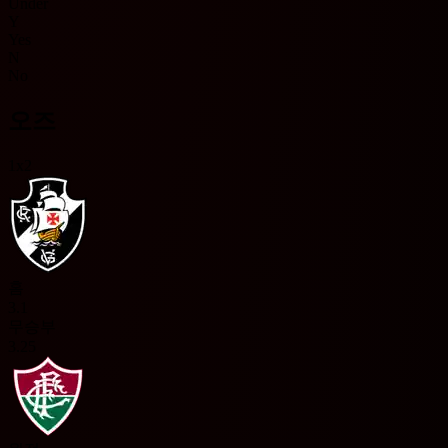
Under
Y
Yes
N
No
오즈
1x2
홈
3.1
무승부
3.25