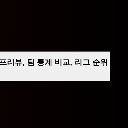
프리뷰, 팀 통계 비교, 리그 순위