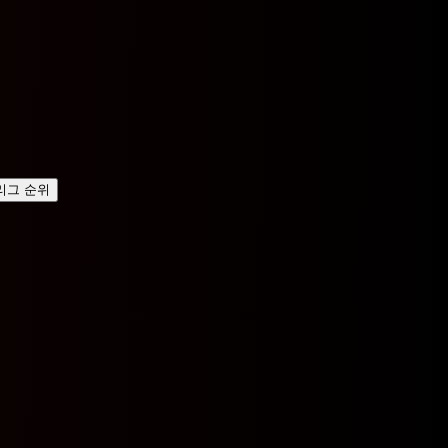
리그 순위