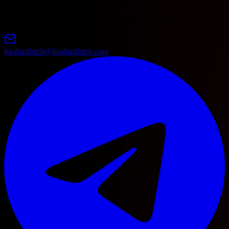
아
클럽 브
17
18
1
4
13
15
32
-17
7
L
L
L
W
L
뤼헤 II
footballfetch@footballfetch.com