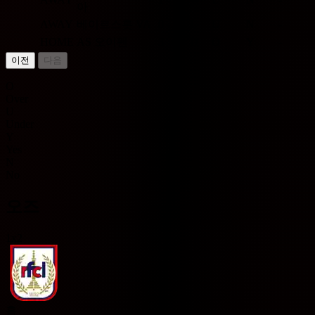
아
AWAY
베이르스홋 VA
0 - 1
L
U
N
-
HOME
AS 오이펜
3 - 3
D
O
Y
-
이전
다음
O
Over
U
Under
Y
Yes
N
No
오즈
1x2
홈