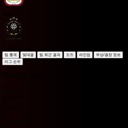
L
Liège
L
Lokeren-Temse
팀 통계
맞대결
팀 최근 결과
오즈
라인업
부상/결장 정보
리그 순위
Match Events
45'
I. Elejalde
R. Wilmots
46'
J. Bustin
56'
75'
S. Van Aerschot
76'