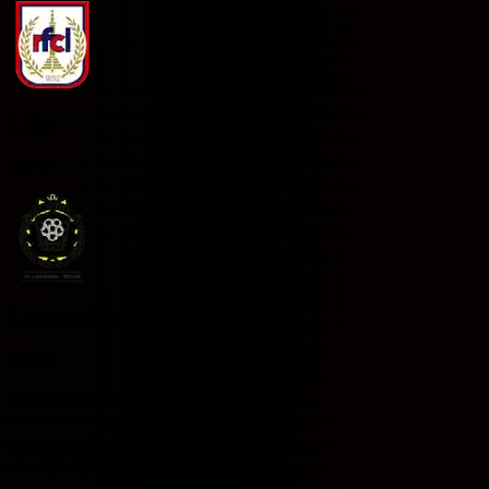
Liège
(N/A)
Lokeren-Temse
(N/A)
선수 평점 평균
부상/결장 정보