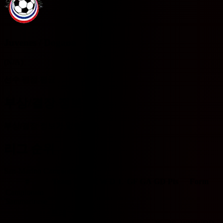
Juvenes / Dogana
(N/A)
선수 평점 평균
부상/결장 정보
부상/결장 정보가 없습니다.
리그 순위
San-Marino Campionato
#
Team
Played
W
D
L
GF
GA
GD
Pts
Form
Campionato
Sammarinese
트레