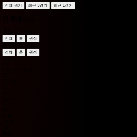
전체 경기
최근 3경기
최근 1경기
팀 통계 비교
홈팀 경기 필터
전체
홈
원정
원정팀 경기 필터
전체
홈
원정
Folgore
VS
Juvenes / Dogana
12
경기수
12
6 - 2 - 4
결과
4 - 4 - 4
50%
승률
33.3%
2.1
득점