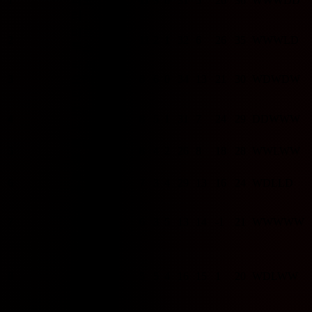
1
피오
14
11
3
0
31
5
26
36
W
W
W
D
D
리
비르
2
14
11
2
1
32
6
26
35
W
W
W
L
D
투스
라 피
3
오리
14
8
6
0
34
13
21
30
W
D
W
D
W
타
도마
4
14
8
5
1
31
7
24
29
D
D
W
W
W
냐노
트레
5
14
8
4
2
26
8
18
28
W
W
L
W
W
펜네
폴고
6
14
7
3
4
29
13
16
24
W
D
L
L
D
레
피오
7
렌티
14
6
3
5
13
14
-1
21
W
W
W
W
W
노
유베
네스 /
8
14
5
5
4
16
15
1
20
W
D
L
W
W
도가
나