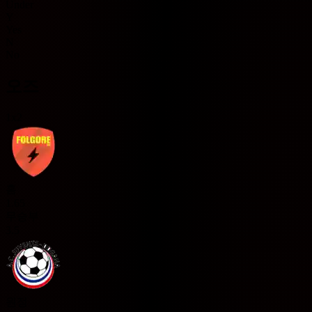
Under
Y
Yes
N
No
오즈
1x2
홈
1.65
무승부
3.5
원정