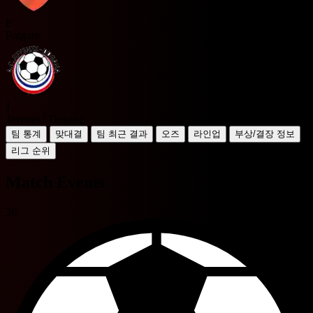
F
Folgore
J
Juvenes / Dogana
팀 통계
맞대결
팀 최근 결과
오즈
라인업
부상/결장 정보
리그 순위
Match Events
36'