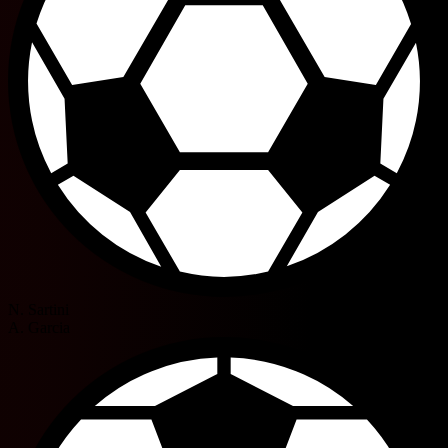
N. Sartini
A. Garcia