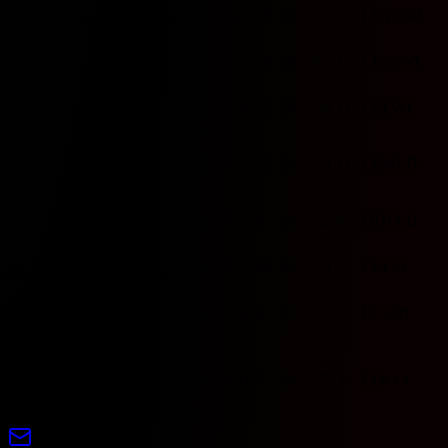
코스
9
14
5
5
4
16
11
5
20
L
D
W
D
D
모스
페나
10
14
5
2
7
15
28
-13
17
L
D
W
W
L
로사
파에
11
14
3
2
9
11
29
-18
11
L
L
L
W
L
타노
리베
12
르타
14
2
5
7
12
31
-19
11
L
L
W
L
D
스
산 조
13
14
1
6
7
8
20
-12
9
D
D
L
L
D
반니
무라
14
14
1
4
9
10
30
-20
7
L
L
L
L
L
타
카일
15
14
1
2
11
6
33
-27
5
L
L
L
D
L
룽고
산마
리노
16
14
0
3
11
7
34
-27
3
L
D
L
L
L
아카
데미