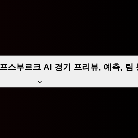
프스부르크 AI 경기 프리뷰, 예측, 팀