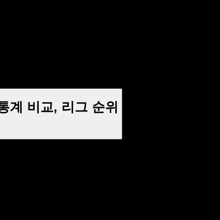
 통계 비교, 리그 순위