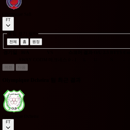
Olympique Safi
FT
홈팀 경기 필터
전체
홈
원정
경기일
H/A
VS
스코어
결과
O/U 2.5
BTTS
Cor
AWAY
CODM 메크네스
0 - 1
L
U
N
-
이전
다음
Olympique Dcheïra 팀 최근 결과
Olympique Dcheïra
FT