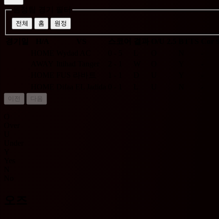
원정팀 경기 필터
전체
홈
원정
경기일
H/A
VS
스코어
결과
O/U 2.5
BTTS
Cor 9
HOME
Wydad AC
0 - 5
L
O
N
-
AWAY
Ittihad Tanger
2 - 1
W
O
Y
-
HOME
FUS 라바트
1 - 1
D
U
Y
-
HOME
Difaa EL Jadida
0 - 1
L
U
N
-
이전
다음
O
Over
U
Under
Y
Yes
N
No
오즈