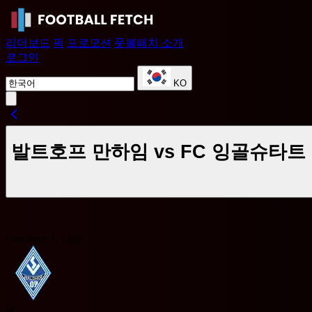
리더보드
픽
프로모션
풋볼패치 소개
로그인
KO
발트호프 만하임 vs FC 잉골슈타트 
Germany 3. Liga
W