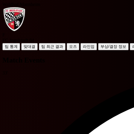
Waldhof Mannheim
F
FC Ingolstadt 04
팀 통계
맞대결
팀 최근 결과
오즈
라인업
부상/결장 정보
Match Events
33'