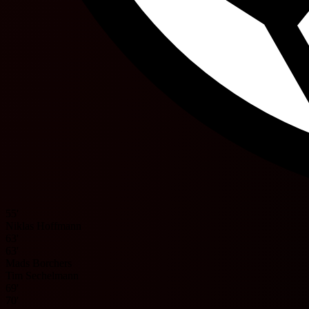
55'
Niklas Hoffmann
63'
63'
Mads Borchers
Tim Sechelmann
69'
70'