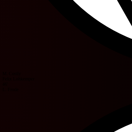
M. Costly
Felix Lohkemper
46'
L. Frode