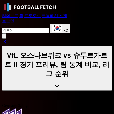
리더보드
픽
프로모션
풋볼패치 소개
로그인
KO
VfL 오스나브뤼크 vs 슈투트가르
트 II 경기 프리뷰, 팀 통계 비교, 리
그 순위
Germany 3. Liga