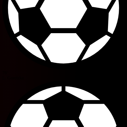
76'
L. Goretzka