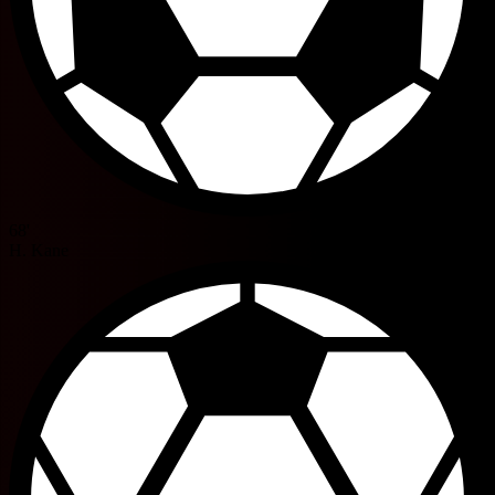
68'
H. Kane