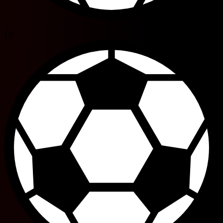
5'
13'