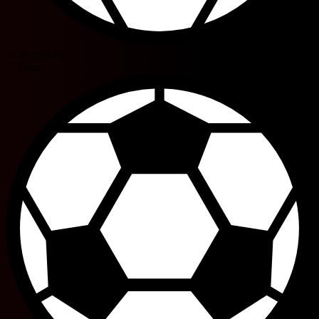
D. Pejcinovic
L. Diaz