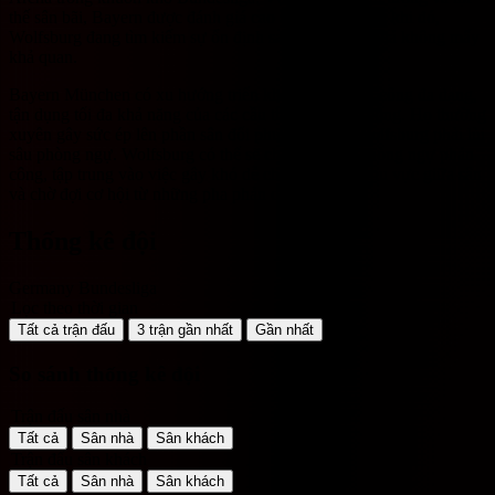
thế sân bãi, Bayern được đánh giá cao hơn hẳn. Trong khi đó,
Wolfsburg đang tìm kiếm sự ổn định sau những kết quả không mấy
khả quan.
Bayern München có xu hướng triển khai lối chơi tấn công đa dạng,
tận dụng tối đa khả năng của các cầu thủ trên hàng công. Họ thường
xuyên gây sức ép lên phần sân đối phương, buộc Wolfsburg phải lùi
sâu phòng ngự. Wolfsburg có thể sẽ chọn lối chơi phòng ngự phản
công, tập trung vào việc gây khó dễ cho Bayern ở khu vực giữa sân
và chờ đợi cơ hội từ những pha phản công nhanh.
Thống kê đội
Germany Bundesliga
Lọc theo thời gian
Tất cả trận đấu
3 trận gần nhất
Gần nhất
So sánh thống kê đội
Trận đấu sân nhà
Tất cả
Sân nhà
Sân khách
Trận đấu sân khách
Tất cả
Sân nhà
Sân khách