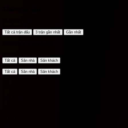
Thống kê đội
World AFC Cup
Lọc theo thời gian
Tất cả trận đấu
3 trận gần nhất
Gần nhất
So sánh thống kê đội
Trận đấu sân nhà
Tất cả
Sân nhà
Sân khách
Trận đấu sân khách
Tất cả
Sân nhà
Sân khách
Al-Nassr
VS
Al Zawra'a
5
Trận đã chơi
5
5 - 0 - 0
Kết quả
3 - 0 - 2
100%