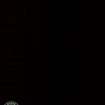
% Thắng
60%
3.4
Bàn thắng
1.4
0.2
Bàn thua
1.2
Trung bình giải đấu
Đối đầu (H2H)
AFC Cup Đối đầu (H2H) 기록입니다.
Ngày thi đấu
Đội
Tỷ số
Đội
O/U 2.5
BTTS
Al Zawra'a
10/1/2025
Al-Nassr
W
2 - 0
L
U
N
HOME
Bao gồm thống kê từ năm 2023 trở đi
Lịch sử đội
Al-Nassr Lịch sử đội