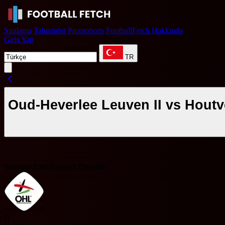
Sıralama
Tahminler
Promotions
FootballFetch Hakkında
Giriş Yap
TR
Oud-Heverlee Leuven II vs Houtve
Belgium First Amateur Division
O