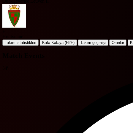
Oud-Heverlee Leuven II
H
Houtvenne
Takım istatistikleri
Kafa Kafaya (H2H)
Takım geçmişi
Oranlar
K
Match Events
54'