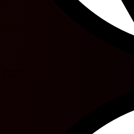
J. Poelmans
H. Bulut