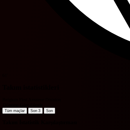
61'
Takım istatistikleri
Belgium First Amateur Division
Döneme Göre Filtrele
Tüm maçlar
Son 3
Son
Takım İstatistik Karşılaştırması