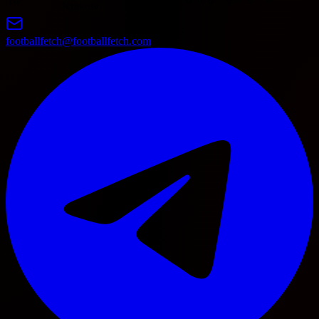
Kraków
footballfetch@footballfetch.com