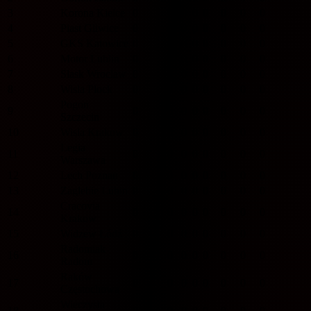
3
Korona Kielce
0
0
0
0
0
0
0
0
4
Piast Gliwice
0
0
0
0
0
0
0
0
5
GKS Katowice
0
0
0
0
0
0
0
0
6
Motor Lublin
0
0
0
0
0
0
0
0
7
Slask Wroclaw
0
0
0
0
0
0
0
0
8
Wisla Plock
0
0
0
0
0
0
0
0
Pogon
9
0
0
0
0
0
0
0
0
Szczecin
10
Wisla Krakow
0
0
0
0
0
0
0
0
Legia
11
0
0
0
0
0
0
0
0
Warszawa
12
Lech Poznan
0
0
0
0
0
0
0
0
13
Zaglebie Lubin
0
0
0
0
0
0
0
0
Cracovia
14
0
0
0
0
0
0
0
0
Krakow
15
Widzew Łódź
0
0
0
0
0
0
0
0
Radomiak
16
0
0
0
0
0
0
0
0
Radom
Raków
17
0
0
0
0
0
0
0
0
Częstochowa
Wieczysta
18
0
0
0
0
0
0
0
0