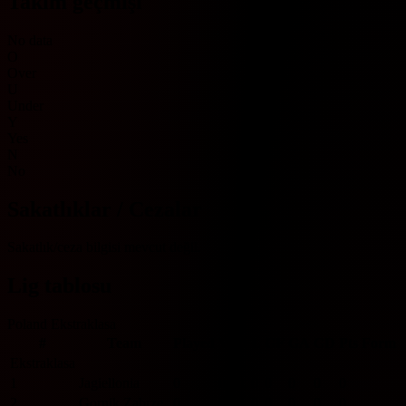
Takım geçmişi
No data
O
Over
U
Under
Y
Yes
N
No
Sakatlıklar / Cezalar
Sakatlık/ceza bilgisi mevcut değil.
Lig tablosu
Poland Ekstraklasa
#
Team
Played
W
D
L
GF
GA
GD
Pts
Form
Ekstraklasa
1
Jagiellonia
0
0
0
0
0
0
0
0
2
Gornik Zabrze
0
0
0
0
0
0
0
0