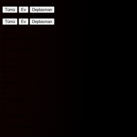
Ev Sahibi Takım Maçları
Tümü
Ev
Deplasman
Deplasman Takımı Maçları
Tümü
Ev
Deplasman
Jagiellonia
VS
Radomiak Radom
0
Oynanan maçlar
0
0 - 0 - 0
Sonuçlar
0 - 0 - 0
0%
Galibiyet %
0%
0
Atılan goller
0
0
Yenen goller
0
Lig ortalamaları