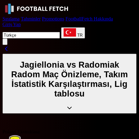
Sıralama
Tahminler
Promotions
FootballFetch Hakkında
Giriş Yap
TR
Jagiellonia vs Radomiak
Radom Maç Önizleme, Takım
İstatistik Karşılaştırması, Lig
tablosu
Poland Ekstraklasa