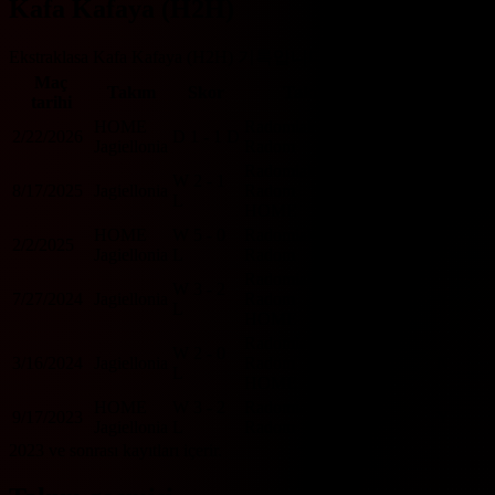
Kafa Kafaya (H2H)
Ekstraklasa Kafa Kafaya (H2H) 기록입니다.
Maç
Takım
Skor
Takım
O/U 2.5
BTTS
tarihi
HOME
Radomiak
2/22/2026
D
1 - 1
D
U
Y
Jagiellonia
Radom
Radomiak
W
2 - 1
8/17/2025
Jagiellonia
Radom
O
Y
L
HOME
HOME
W
5 - 0
Radomiak
2/2/2025
O
N
Jagiellonia
L
Radom
Radomiak
W
3 - 2
7/27/2024
Jagiellonia
Radom
O
Y
L
HOME
Radomiak
W
2 - 0
3/16/2024
Jagiellonia
Radom
U
N
L
HOME
HOME
W
3 - 2
Radomiak
9/17/2023
O
Y
Jagiellonia
L
Radom
2023 ve sonrası kayıtları içerir.