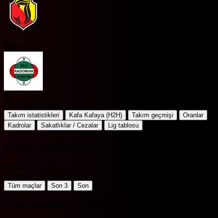
J
Jagiellonia
R
Radomiak Radom
Takım istatistikleri
Kafa Kafaya (H2H)
Takım geçmişi
Oranlar
Kadrolar
Sakatlıklar / Cezalar
Lig tablosu
Takım istatistikleri
Poland Ekstraklasa
Döneme Göre Filtrele
Tüm maçlar
Son 3
Son
Takım İstatistik Karşılaştırması