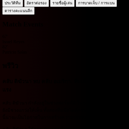
ประวัติทีม
อัตราต่อรอง
รายชื่อผู้เล่น
การบาดเจ็บ / การแบน
ตารางคะแนนลีก
Match Events
67'
Israel Reyes
82'
Patricio Salas
พรีวิว
คลับ ติฆัวนา พบ คลับ อเมริกา: ทีมเยือนกับฟอร์มร้อน
แรง
คลับ ติฆัวนา กำลังอยู่ในช่วงฟอร์มที่ดี ในขณะที่ คลับ อเมริกา
ยังมีช่วงแกว่งให้เห็น ทั้งสองทีมมีสไตล์การเล่นที่ต่างกัน แต่เกม
นี้น่าจะเป็นโอกาสในการสร้างความประหลาดใจ