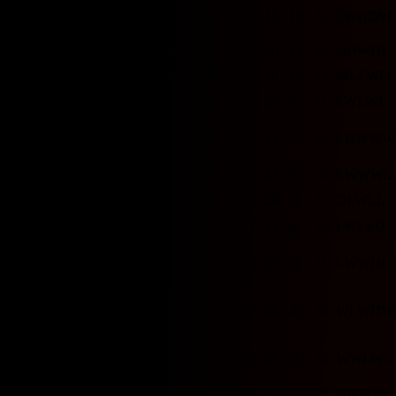
ติเกรส
2
17
10
6
1
35
16
19
36
L
W
D
D
W
UANL
3
17
10
5
2
32
20
12
35
D
D
W
D
L
ครูซ อาซูล
4
17
10
4
3
33
18
15
34
W
L
L
W
D
คลับ อเมริกา
5
17
9
4
4
33
29
4
31
L
W
L
W
L
มอนเตอร์เรย์
กัวดาลาฮา
6
17
9
2
6
29
22
7
29
L
D
W
W
W
รา ชีวาส
7
17
6
6
5
29
23
6
24
L
W
W
W
L
คลับ ติฆัวนา
8
17
6
5
6
27
28
-1
23
D
L
W
L
L
FC ฮัวเรซ
9
17
6
4
7
21
21
0
22
L
W
L
L
D
ปาชูก้า
ยู.เอ็น.เอ.เอ็ม.
10
17
5
6
6
24
25
-1
21
L
W
W
D
L
- พูมาส
ซานโตส ลา
11
17
6
2
9
22
28
-6
20
W
L
W
D
W
กูน่า
คลับ เกเรตา
12
17
6
2
9
19
29
-10
20
W
W
L
W
L
โร
13
17
4
5
9
24
32
-8
17
D
W
W
D
L
เนกาซ่า