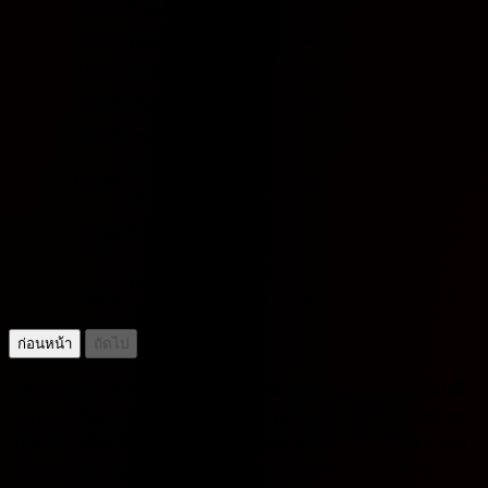
AWAY
0 - 2
L
U
N
Y
โตลูก้า
HOME
2 - 0
W
U
N
Y
เลออน
AWAY
2 - 2
D
O
Y
N
มาซัตลาน
HOME
2 - 1
W
O
Y
Y
ปวยบลา
AWAY
1 - 2
L
O
Y
N
ครูซ อาซูล
ซานโตส ลากู
HOME
3 - 0
W
O
N
Y
น่า
ยู.เอ็น.เอ.เอ็ม.
HOME
4 - 1
W
O
Y
Y
- พูมาส
แอตเลติโก
AWAY
1 - 0
W
U
N
Y
ซาน หลุยส์
ก่อนหน้า
ถัดไป
คลับ อเมริกา ยังคงมีช่วงแกว่งให้เห็น โดยเฉพาะในเกมเยือนที่
พวกเขาเสียมากถึง 2.4 ประตูต่อเกม แม้จะมีเกมที่ดีในช่วงท้าย
ฤดูกาล แต่ก็ยังไม่สามารถรักษาฟอร์มได้อย่างสม่ำเสมอ ความ
พยายามในการเล่นเกมรุกยังขาดความเฉียบคมในบางเกม