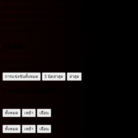
คลับ ติฆัวนา ใช้การเล่นแบบบล็อกกลางกระชับ ทำให้คู่แข่งไม่
สามารถสร้างโอกาสได้มากนัก ในขณะที่ คลับ อเมริกา มักจะ
เล่นเกมรุกที่ดุดัน แต่ปัญหาคือแนวรับยังไม่สามารถหยุดเกมรุก
ได้อย่างมีประสิทธิภาพ ความแตกต่างของสไตล์การเล่นอาจ
ทำให้เกมนี้มีจังหวะการโจมตีที่หลากหลาย
สถิติทีม
Mexico Liga MX
กรองตามช่วงเวลา
การแข่งขันทั้งหมด
3 นัดล่าสุด
ล่าสุด
การเปรียบเทียบสถิติทีม
การแข่งขันทีมเหย้า
ทั้งหมด
เหย้า
เยือน
การแข่งขันทีมเยือน
ทั้งหมด
เหย้า
เยือน
Club Tijuana