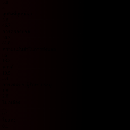
5.8
2
ลูกยิงที่ถูกบล็อก
3.6
46.7
การครองบอล
56.3
81.8
ความแม่นยำในการส่งบอล
86
13.2
ฟาวล์
10.5
3.4
การเซฟของผู้รักษาประตู
1.8
2.6
ใบเหลือง
2.1
0.1
ใบแดง
0.1