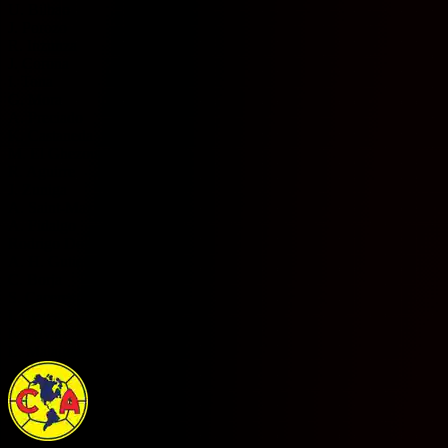
U. Bilbao
J. Porozo
R. Inzunza
J. Corona
I. Tona
G. Mora
A. Preciado
K. Castaneda
M. El Ghezouani
R. Aguirre
J. Zuniga
A. Saint-Maximin
A. Fidalgo
Rodrigo Dourado
A. H. Gutierrez Torres
C. Borja
S. Caceres
I. Reyes
K. Alvarez
L. Malagon