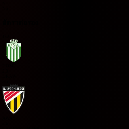
N
No
อัตราต่อรอง
1x2
HOME
2.3
DRAW
3.5
AWAY
2.6
2.5 OVER/UNDER