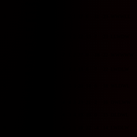
ทิงเกน
รูเซลาเร
2
10
7
2
1
17
6
11
23
W
W
W
L
L
ไดเซล
ไลรา-เลีย
3
13
6
5
2
22
15
7
23
L
L
W
D
W
ร์เซ เบอร์
ลาร์
Sporting
4
10
7
1
2
27
9
18
22
W
W
W
W
W
Hasselt
เทส
5
12
6
4
2
13
6
7
22
L
W
D
L
W
สปอร์ต
ฮอกสตรา
6
11
5
3
3
20
14
6
18
W
L
D
W
L
เตน
เดสเซล
7
11
4
4
3
23
21
2
16
D
W
L
W
W
สปอร์ต
8
11
4
3
4
19
19
0
15
D
L
D
W
L
เซลซาเต
เซอร์เคิล
9
11
4
2
5
18
22
-4
14
L
W
D
L
W
บรูจจ์ II