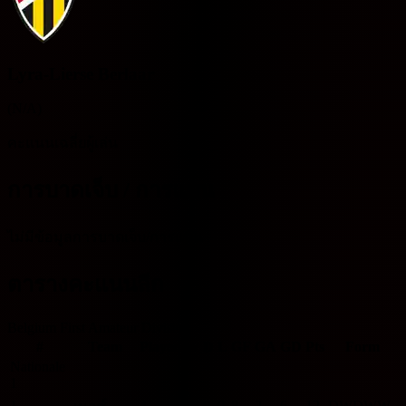
Lyra-Lierse Berlaar
(N/A)
คะแนนเฉลี่ยผู้เล่น
การบาดเจ็บ / การแบน
ไม่มีข้อมูลการบาดเจ็บ/การแบน
ตารางคะแนนลีก
Belgium First Amateur Division
#
Team
Played
W
D
L
GF
GA
GD
Pts
Form
Nationale
1
1
4
4
0
0
8
2
6
12
D
W
D
W
W