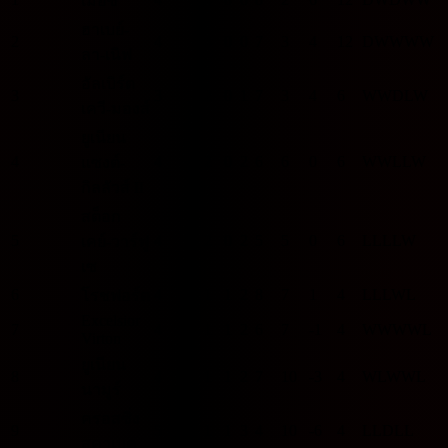
เมอซ์
ฮาเบย์-
2
4
4
0
0
7
3
4
12
D
W
W
W
W
ลา-เนิฟ
อัลเบิร์ต
3
3
2
0
1
7
3
4
6
W
W
D
L
W
เควี-มองส์
ยูเนียน
4
4
2
0
2
6
6
0
6
W
W
L
L
W
แซงต์-
กิลลัวส์ II
สต็อก
5
4
2
0
2
5
5
0
6
L
L
L
L
W
เคย์-วาร์ฟู
เซ
6
4
1
1
2
8
7
1
4
L
L
L
W
L
โรชฟอร์ต
Excelsior
7
4
1
1
2
6
7
-1
4
W
W
W
W
L
Virton
ยูเนียน
8
4
1
1
2
7
10
-3
4
W
L
W
W
L
นามูร์
ครอสซิ่ง
9
5
1
1
3
4
10
-6
4
L
L
D
L
L
สคาเบค