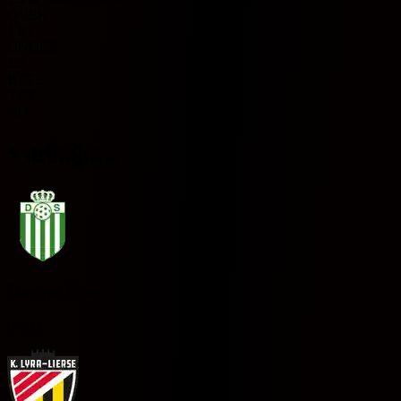
OVER
1.65
UNDER
2.2
BTTS
YES
NO
รายชื่อผู้เล่น
Diegem Sport
(N/A)