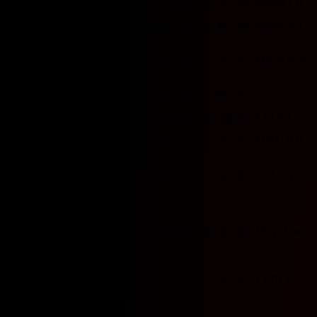
2
5
4
1
0
10
3
7
13
W
W
W
L
W
ตูบิซ
Excelsior
3
5
4
0
1
16
10
6
12
W
W
W
W
L
Virton
ฮาเบย์-
4
4
3
0
1
13
6
7
9
D
W
W
W
W
ลา-เนิฟ
Zébra
5
3
2
0
1
8
4
4
6
Élites
6
6
2
0
4
4
16
-12
6
L
L
L
W
L
โรชฟอร์ต
7
5
1
2
2
5
7
-2
5
D
W
D
W
W
เมอซ์
สต็อก
8
5
1
2
2
4
7
-3
5
L
L
L
L
W
เคย์-วาร์ฟู
เซ
ยูเนียน
9
7
1
1
5
11
14
-3
4
W
W
L
L
W
แซงต์-
กิลลัวส์ II
ครอสซิ่ง
10
5
1
1
3
5
9
-4
4
L
L
D
L
L
สคาเบค
SL16