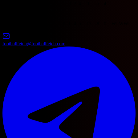
Football
11
4
1
1
2
4
9
-5
4
Campus
U23
ยูเนียน
12
4
0
0
4
5
13
-8
0
W
L
W
W
L
นามูร์
footballfetch@footballfetch.com