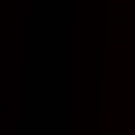
10
2
1
0
1
2
1
1
3
W
W
W
L
W
ตูบิซ
เซอร์เคิล
11
1
1
0
0
1
0
1
3
L
W
D
L
W
บรูจจ์ II
สปอร์ติ้ง
12
1
1
0
0
1
0
1
3
L
L
L
W
L
ชาร์เลอ
รัว II
Sporting
13
Charleroi
4
1
0
3
3
6
-3
3
U23
เม
14
1
0
0
1
0
1
-1
0
D
W
L
L
L
เรลเบเค
สตองดาร์
15
3
0
0
3
1
5
-4
0
L
L
D
L
L
ลีแอช II
Nationale
1 -
Flanders
สเปาเวน-
1
13
7
4
2
26
17
9
25
D
W
W
D
W
โมเปอร์