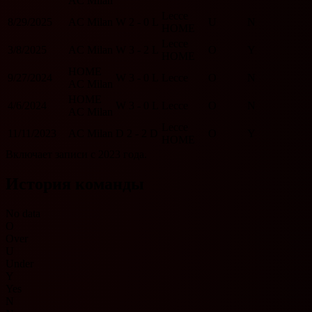
AC Milan
Lecce
8/29/2025
AC Milan
W
2 - 0
L
U
N
HOME
Lecce
3/8/2025
AC Milan
W
3 - 2
L
O
Y
HOME
HOME
9/27/2024
W
3 - 0
L
Lecce
O
N
AC Milan
HOME
4/6/2024
W
3 - 0
L
Lecce
O
N
AC Milan
Lecce
11/11/2023
AC Milan
D
2 - 2
D
O
Y
HOME
Включает записи с 2023 года.
История команды
No data
O
Over
U
Under
Y
Yes
N