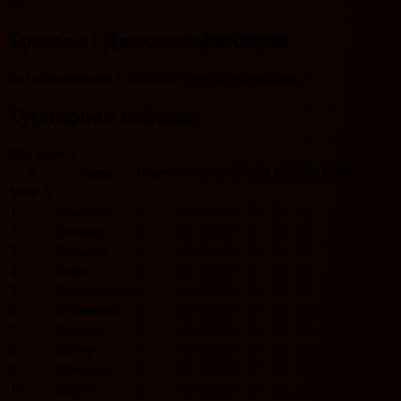
No
Травмы / Дисквалификации
Нет информации о травмах/дисквалификациях.
Турнирная таблица
Italy Serie A
#
Team
Played
W
D
L
GF
GA
GD
Pts
Form
Serie A
1
Аталанта
0
0
0
0
0
0
0
0
2
Болонья
0
0
0
0
0
0
0
0
3
Кальяри
0
0
0
0
0
0
0
0
4
Комо
0
0
0
0
0
0
0
0
5
Фиорентина
0
0
0
0
0
0
0
0
6
Фрозиноне
0
0
0
0
0
0
0
0
7
Дженоа
0
0
0
0
0
0
0
0
8
Интер
0
0
0
0
0
0
0
0
9
Ювентус
0
0
0
0
0
0
0
0
10
Лацио
0
0
0
0
0
0
0
0