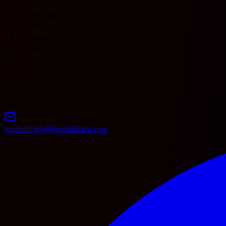
11
Лечче
0
0
0
0
0
0
0
0
12
AC Милан
0
0
0
0
0
0
0
0
13
Монца
0
0
0
0
0
0
0
0
14
Наполи
0
0
0
0
0
0
0
0
15
Парма
0
0
0
0
0
0
0
0
16
AS Рома
0
0
0
0
0
0
0
0
17
Сассуоло
0
0
0
0
0
0
0
0
18
Торино
0
0
0
0
0
0
0
0
19
Удинезе
0
0
0
0
0
0
0
0
20
Венеция
0
0
0
0
0
0
0
0
footballfetch@footballfetch.com