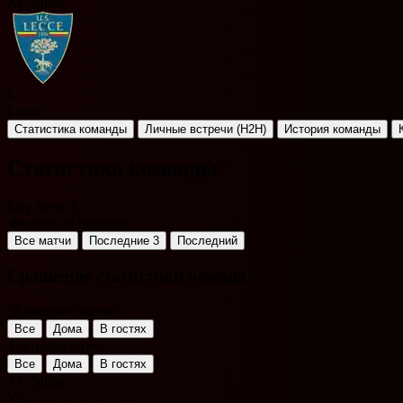
AC Milan
L
Lecce
Статистика команды
Личные встречи (H2H)
История команды
Статистика команды
Italy Serie A
Фильтр по периоду
Все матчи
Последние 3
Последний
Сравнение статистики команд
Домашние матчи
Все
Дома
В гостях
Гостевые матчи
Все
Дома
В гостях
AC Milan
VS