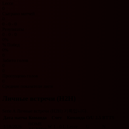
Lecce
0
Сыграно матчей
0
0 - 0 - 0
Результаты
0 - 0 - 0
0%
% Побед
0%
0
Забито голов
0
0
Пропущено голов
0
Средние показатели лиги
Личные встречи (H2H)
Serie A Личные встречи (H2H) 기록입니다.
Дата матча
Команда
Счет
Команда
O/U 2.5
BTTS
HOME
1/18/2026
W
1 - 0
L
Lecce
U
N