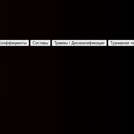
Коэффициенты
Составы
Травмы / Дисквалификации
Турнирная т