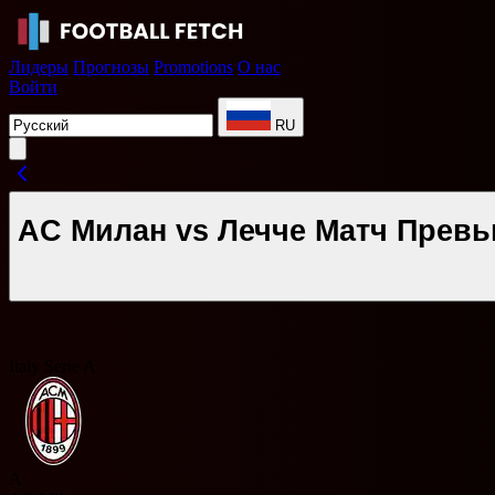
Лидеры
Прогнозы
Promotions
О нас
Войти
RU
AC Милан vs Лечче Матч Превь
Italy Serie A
A