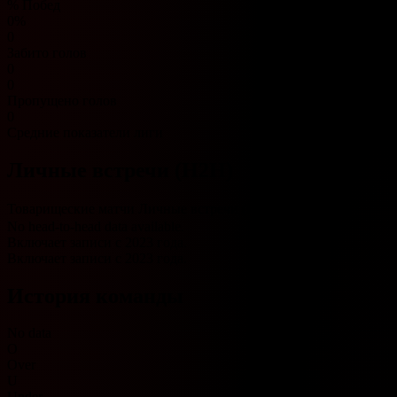
% Побед
0%
0
Забито голов
0
0
Пропущено голов
0
Средние показатели лиги
Личные встречи (H2H)
Товарищеские матчи Личные встречи (H2H) 기록입니다.
No head-to-head data available.
Включает записи с 2023 года.
Включает записи с 2023 года.
История команды
No data
O
Over
U
Under