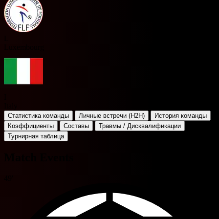
L
Luxembourg
I
Italy
Статистика команды
Личные встречи (H2H)
История команды
Коэффициенты
Составы
Травмы / Дисквалификации
Турнирная таблица
Match Events
49'