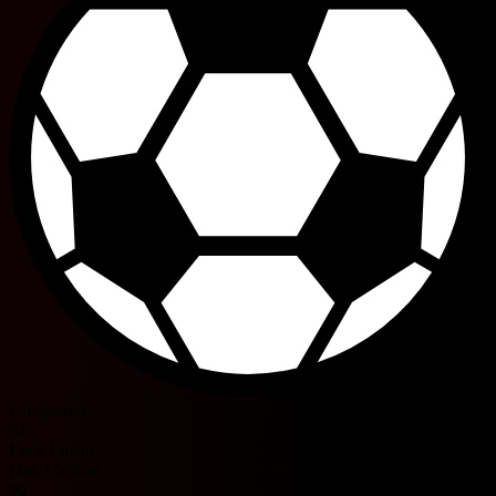
F. Esposito
51'
Luca Lipani
Dirk Carlson
90'