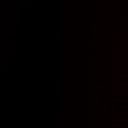
Cosmos
(N/A)
Средний рейтинг игрока
Травмы / Дисквалификации
Нет информации о травмах/дисквалификациях.
Турнирная таблица
San-Marino Campionato
#
Team
Played
W
D
L
GF
GA
GD
Pts
For
Campionato
Sammarinese
1
Тре Фьори
14
11
3
0
31
5
26
36
W
W
W
2
Виртус
14
11
2
1
32
6
26
35
W
W
W
3
Ла Фиорита
14
8
6
0
34
13
21
30
W
D
W
4
Доманьяно
14
8
5
1
31
7
24
29
D
D
W
5
Тре Пенне
14
8
4
2
26
8
18
28
W
W
L