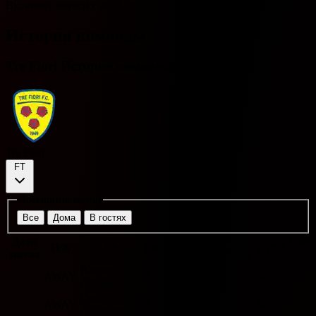
Включает записи с 2023 года.
История команды
Tre Fiori История команды
Tre Fiori
FT
Домашние матчи
Все
Дома
В гостях
Дата
O/U
Cor
H/A
VS
Счет
Результаты
BTTS
матча
2.5
9.5
Ювенес /
AWAY
2 - 0
W
U
N
-
Догана
Сан-
AWAY
4 - 0
W
O
N
-
Джованни