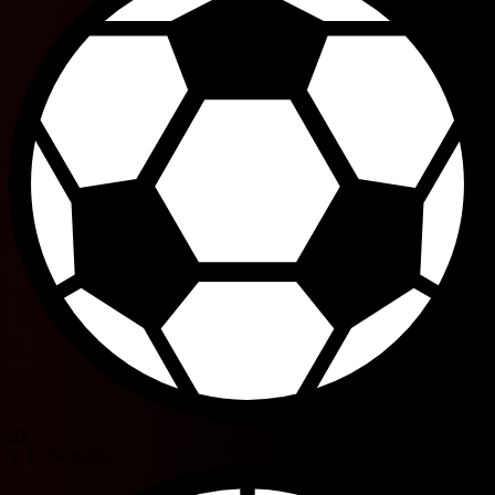
53'
T. L. Bernardi