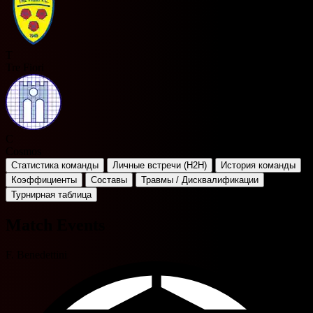
T
Tre Fiori
C
Cosmos
Статистика команды
Личные встречи (H2H)
История команды
Коэффициенты
Составы
Травмы / Дисквалификации
Турнирная таблица
Match Events
F. Benedettini