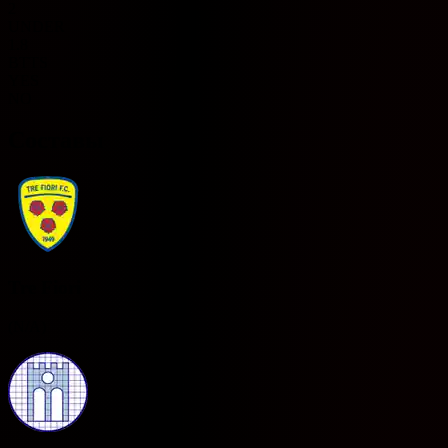
2
UNDER
1.8
BTTS
YES
NO
Составы
Tre Fiori
(N/A)