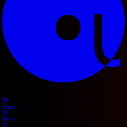
© 2025 Football Fetch. All rights reserved.
Лидеры
Матчи