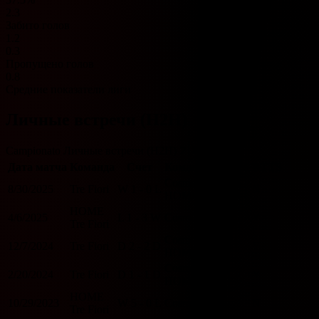
2.3
Забито голов
1.2
0.3
Пропущено голов
0.8
Средние показатели лиги
Личные встречи (H2H)
Campionato Личные встречи (H2H) 기록입니다.
Дата матча
Команда
Счет
Команда
O/U 2.5
BTTS
Cosmos
8/30/2025
Tre Fiori
W
1 - 0
L
U
N
HOME
HOME
4/6/2025
L
1 - 3
W
Cosmos
O
Y
Tre Fiori
Cosmos
12/7/2024
Tre Fiori
D
2 - 2
D
O
Y
HOME
Cosmos
2/20/2024
Tre Fiori
D
1 - 1
D
U
Y
HOME
HOME
10/29/2023
W
5 - 0
L
Cosmos
O
N
Tre Fiori