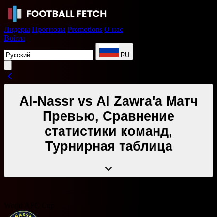
Лидеры
Прогнозы
Promotions
О нас
Войти
RU
Al-Nassr vs Al Zawra'a Матч
Превью, Сравнение
статистики команд,
Турнирная таблица
World AFC Cup