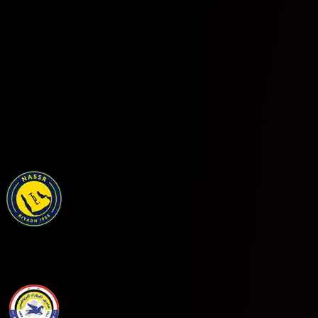
O
Over
U
Under
Y
Yes
N
No
Коэффициенты
1x2
HOME
1.18
DRAW
6.5