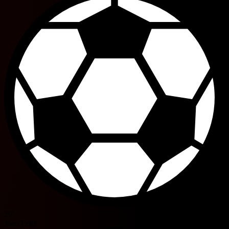
29'
Joao Felix