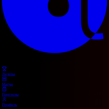
© 2025 Football Fetch. All rights reserved.
Лидеры
Матчи
Прогнозы
Профиль