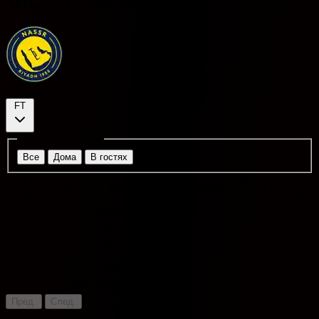
Al-Nassr История команды
Al-Nassr
FT
Домашние матчи
Все
Дома
В гостях
Дата
O/U
Cor
H/A
VS
Счет
Результаты
BTTS
матча
2.5
9.5
AWAY
Istiqlol
4 - 0
W
O
N
-
HOME
Goa
4 - 0
W
O
N
-
AWAY
Goa
2 - 1
W
O
Y
-
Al
AWAY
2 - 0
W
U
N
-
Zawra'a
HOME
Istiqlol
5 - 0
W
O
N
-
Пред.
След.