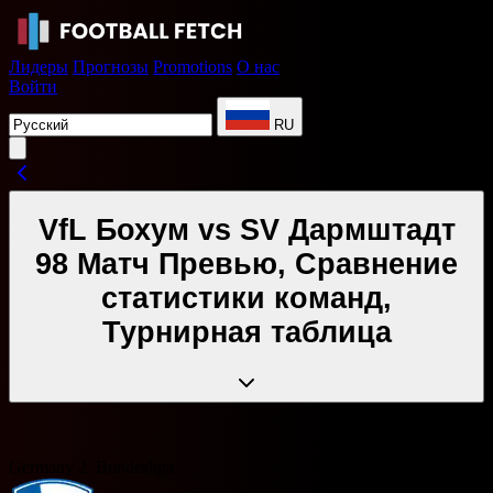
Лидеры
Прогнозы
Promotions
О нас
Войти
RU
VfL Бохум vs SV Дармштадт
98 Матч Превью, Сравнение
статистики команд,
Турнирная таблица
Germany 2. Bundesliga