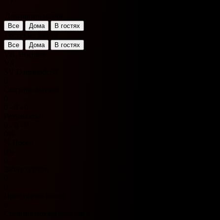
Домашние матчи
Все
Дома
В гостях
Гостевые матчи
Все
Дома
В гостях
VfL Bochum
VS
SV Darmstadt 98
0
Сыграно матчей
0
0 - 0 - 0
Результаты
0 - 0 - 0
0%
% Побед
0%
0
Забито голов
0
0
Пропущено голов
0
Средние показатели лиги