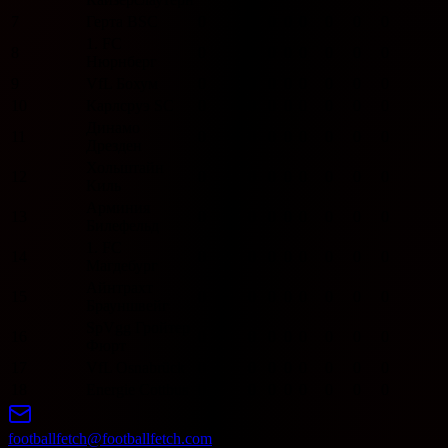
7
Герта BSC
0
0
0
0
0
0
0
0
1. FC
8
0
0
0
0
0
0
0
0
Нюрнберг
9
VfL Бохум
0
0
0
0
0
0
0
0
10
Карлсруэ SC
0
0
0
0
0
0
0
0
Динамо
11
0
0
0
0
0
0
0
0
Дрезден
Хольштайн
12
0
0
0
0
0
0
0
0
Киль
Арминия
13
0
0
0
0
0
0
0
0
Билефельд
1. FC
14
0
0
0
0
0
0
0
0
Магдебург
Айнтрахт
15
0
0
0
0
0
0
0
0
Брауншвейг
SpVgg Гройтер
16
0
0
0
0
0
0
0
0
Фюрт
17
VfL Osnabrück
0
0
0
0
0
0
0
0
18
Energie Cottbus
0
0
0
0
0
0
0
0
footballfetch@footballfetch.com