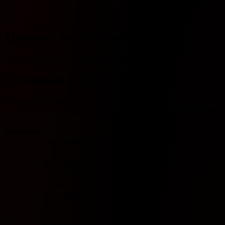
N
No
Травмы / Дисквалификации
Нет информации о травмах/дисквалификациях.
Турнирная таблица
Germany 2. Bundesliga
#
Team
Played
W
D
L
GF
GA
GD
Pts
Form
2.
Bundesliga
1
VfL Wolfsburg
0
0
0
0
0
0
0
0
1. FC
2
0
0
0
0
0
0
0
0
Heidenheim
3
FC St. Pauli
0
0
0
0
0
0
0
0
4
Ганновер 96
0
0
0
0
0
0
0
0
SV Дармштадт
5
0
0
0
0
0
0
0
0
98
1. FC
6
0
0
0
0
0
0
0
0
Кайзерслаутерн