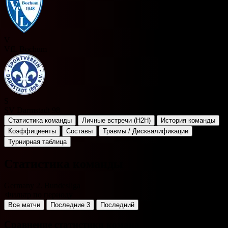
V
VfL Bochum
S
SV Darmstadt 98
Статистика команды
Личные встречи (H2H)
История команды
Коэффициенты
Составы
Травмы / Дисквалификации
Турнирная таблица
Статистика команды
Germany 2. Bundesliga
Фильтр по периоду
Все матчи
Последние 3
Последний
Сравнение статистики команд