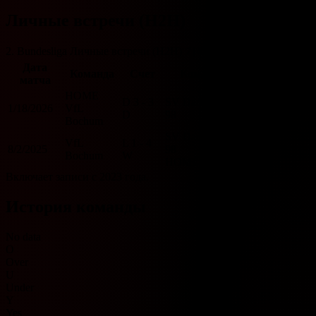
Личные встречи (H2H)
2. Bundesliga Личные встречи (H2H) 기록입니다.
Дата
O/U
Команда
Счет
Команда
BTTS
матча
2.5
HOME
D
3 - 3
SV Darmstadt
1/18/2026
VfL
O
Y
D
98
Bochum
SV Darmstadt
VfL
L
1 - 4
8/2/2025
98
O
Y
Bochum
W
HOME
Включает записи с 2023 года.
История команды
No data
O
Over
U
Under
Y
Yes