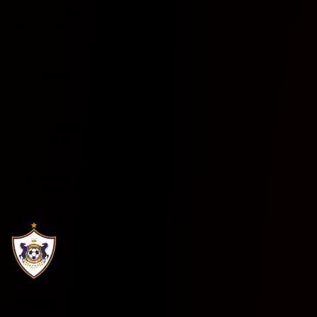
Nick Woltemade
Sandro Tonali
Joelinton
Harvey Barnes
William Osula
Jacob Murphy
Camilo Durán
Abdellah Zoubir
Joni Montiel
Elvin Jafarguliyev
Marko Janković
Pedro Bicalho
Dani Bolt
Kevin Medina
Bədavi Hüseynov
Matheus Silva
Mateusz Kochalski
Qarabag