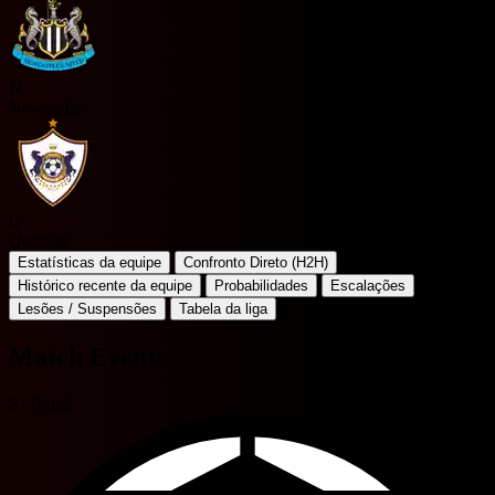
N
Newcastle
Q
Qarabag
Estatísticas da equipe
Confronto Direto (H2H)
Histórico recente da equipe
Probabilidades
Escalações
Lesões / Suspensões
Tabela da liga
Match Events
S. Tonali