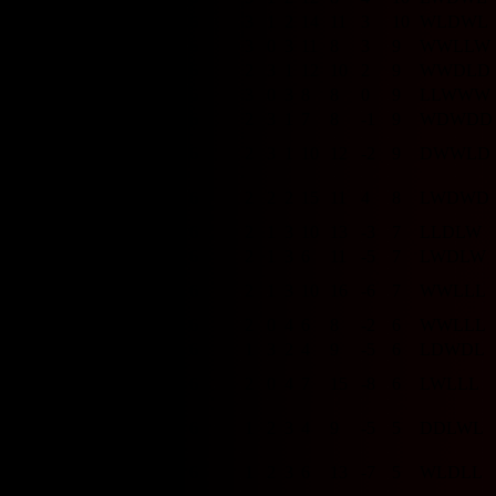
15
Barcelona
6
3
1
2
14
11
3
10
W
L
D
W
L
16
Marseille
6
3
0
3
11
8
3
9
W
W
L
L
W
17
Juventus
6
2
3
1
12
10
2
9
W
W
D
L
D
18
Galatasaray
6
3
0
3
8
8
0
9
L
L
W
W
W
19
Monaco
6
2
3
1
7
8
-1
9
W
D
W
D
D
Bayer
20
6
2
3
1
10
12
-2
9
D
W
W
L
D
Leverkusen
PSV
21
6
2
2
2
15
11
4
8
L
W
D
W
D
Eindhoven
22
Qarabag
6
2
1
3
10
13
-3
7
L
L
D
L
W
23
Napoli
6
2
1
3
6
11
-5
7
L
W
D
L
W
FC
24
6
2
1
3
10
16
-6
7
W
W
L
L
L
Copenhagen
25
Benfica
6
2
0
4
6
8
-2
6
W
W
L
L
L
26
Pafos
6
1
3
2
4
9
-5
6
L
D
W
D
L
Union St.
27
6
2
0
4
7
15
-8
6
L
W
L
L
L
Gilloise
Athletic
28
6
1
2
3
4
9
-5
5
D
D
L
W
L
Club
Olympiakos
29
6
1
2
3
6
13
-7
5
W
L
D
L
L
Piraeus