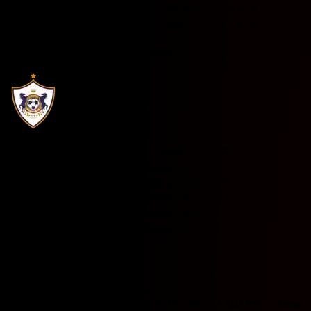
Bruno Guimaraes
Muscle Injury
Missing Fixture
0 / 0
S. Botman
Back Injury
Questionable
0 / 0
Qarabag Lesões / Suspensões
Qarabag
Name
Reason
Type
G/A
J. Gnali
Inactive
Missing Fixture
- / -
S. Mahammadaliyev
Injury
Missing Fixture
0 / 0
B. Mustafazada
Injury
Missing Fixture
0 / 1
A. Rzayev
Inactive
Missing Fixture
- / -
R. Sheydayev
Inactive
Missing Fixture
- / -
Tabela da liga
World UEFA Champions League
#
Team
Played
W
D
L
GF
GA
GD
Pts
Form