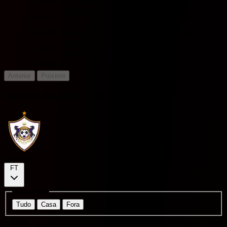
AWAY
Marselha
1 - 2
L
O
Y
-
Athletic
HOME
2 - 0
W
U
N
-
Club
HOME
Benfica
3 - 0
W
O
N
-
Union St.
AWAY
4 - 0
W
O
N
-
Gilloise
HOME
Barcelona
1 - 2
L
O
Y
-
Anterior
Próximo
Qarabag Histórico recente da equipe
Qarabag
FT
Jogos Fora
Tudo
Casa
Fora
Data
O/U
Cor
H/A
VS
Placar
Resultados
BTTS