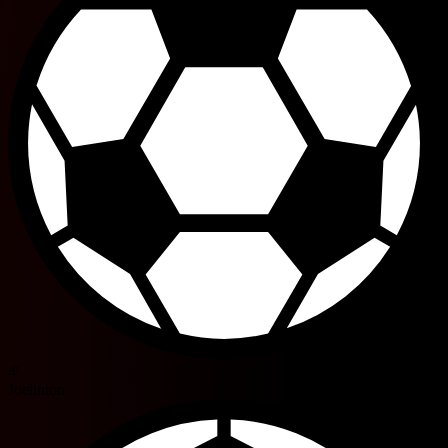
4'
Joelinton