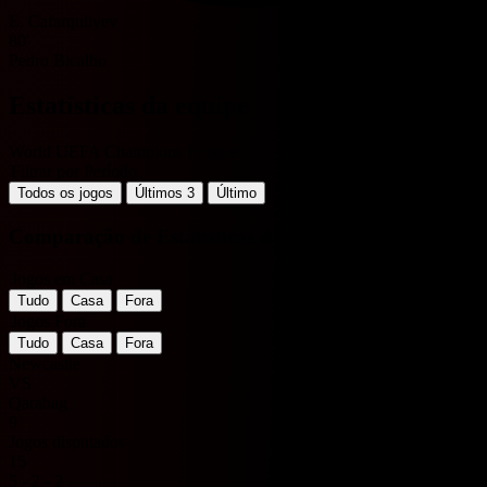
E. Cafarquliyev
80'
Pedro Bicalho
Estatísticas da equipe
World UEFA Champions League
Filtrar por Período
Todos os jogos
Últimos 3
Último
Comparação de Estatísticas da Equipe
Jogos em Casa
Tudo
Casa
Fora
Jogos Fora
Tudo
Casa
Fora
Newcastle
VS
Qarabag
9
Jogos disputados
15
5 - 2 - 2