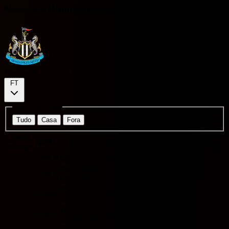
Newcastle Histórico recente da equipe
Newcastle
FT
Jogos em Casa
Tudo
Casa
Fora
Data
O/U
Cor
H/A
VS
Placar
Resultados
BTTS
do jogo
2.5
9.5
AWAY
Qarabag
6 - 1
W
O
Y
-
Paris Saint
AWAY
1 - 1
D
U
Y
-
Germain
PSV
HOME
3 - 0
W
O
N
-
Eindhoven
Bayer
AWAY
2 - 2
D
O
Y
-
Leverkusen