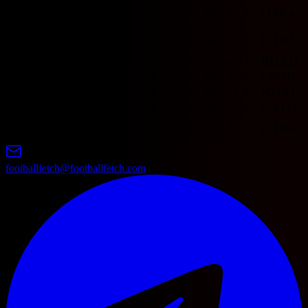
Eintracht
30
6
1
1
4
8
16
-8
4
L
L
D
L
L
Frankfurt
Club
31
6
1
1
4
8
16
-8
4
L
L
D
L
L
Brugge KV
32
Bodo/Glimt
6
0
3
3
9
13
-4
3
D
L
L
L
D
33
Slavia Praha
6
0
3
3
2
11
-9
3
L
D
L
D
L
34
Ajax
6
1
0
5
5
18
-13
3
W
L
L
L
L
35
Villarreal
6
0
1
5
4
13
-9
1
L
L
L
L
D
Kairat
36
6
0
1
5
4
15
-11
1
L
L
L
D
L
Almaty
footballfetch@footballfetch.com