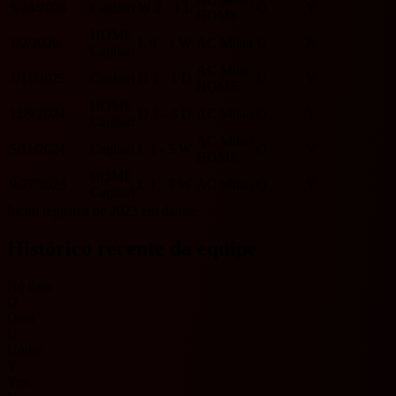
5/24/2026
Cagliari
W
2 - 1
L
O
Y
HOME
HOME
1/2/2026
L
0 - 1
W
AC Milan
U
N
Cagliari
AC Milan
1/11/2025
Cagliari
D
1 - 1
D
U
Y
HOME
HOME
11/9/2024
D
3 - 3
D
AC Milan
O
Y
Cagliari
AC Milan
5/11/2024
Cagliari
L
1 - 5
W
O
Y
HOME
HOME
9/27/2023
L
1 - 3
W
AC Milan
O
Y
Cagliari
Inclui registros de 2023 em diante.
Histórico recente da equipe
No data
O
Over
U
Under
Y
Yes