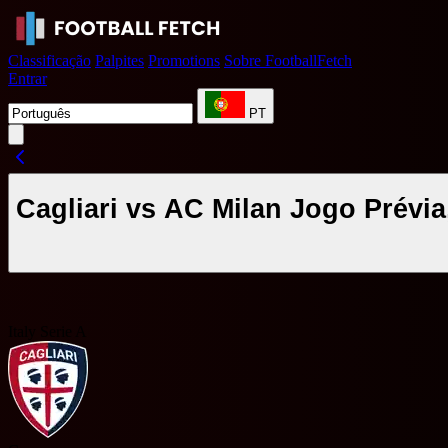
Classificação
Palpites
Promotions
Sobre FootballFetch
Entrar
PT
Cagliari vs AC Milan Jogo Prévia
Italy Serie A