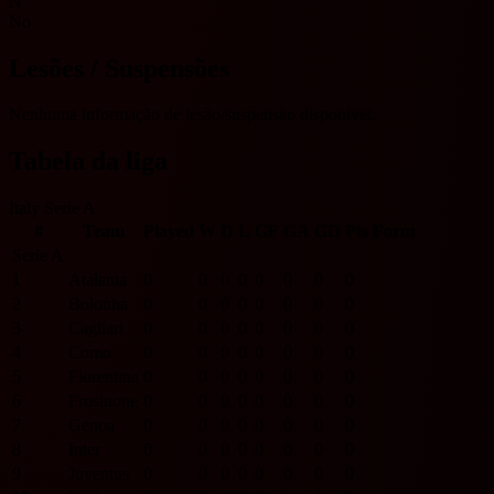
N
No
Lesões / Suspensões
Nenhuma informação de lesão/suspensão disponível.
Tabela da liga
Italy Serie A
#
Team
Played
W
D
L
GF
GA
GD
Pts
Form
Serie A
1
Atalanta
0
0
0
0
0
0
0
0
2
Bolonha
0
0
0
0
0
0
0
0
3
Cagliari
0
0
0
0
0
0
0
0
4
Como
0
0
0
0
0
0
0
0
5
Fiorentina
0
0
0
0
0
0
0
0
6
Frosinone
0
0
0
0
0
0
0
0
7
Genoa
0
0
0
0
0
0
0
0
8
Inter
0
0
0
0
0
0
0
0
9
Juventus
0
0
0
0
0
0
0
0