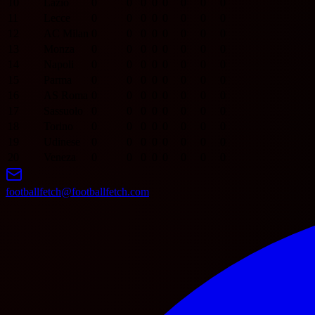
10
Lazio
0
0
0
0
0
0
0
0
11
Lecce
0
0
0
0
0
0
0
0
12
AC Milan
0
0
0
0
0
0
0
0
13
Monza
0
0
0
0
0
0
0
0
14
Napoli
0
0
0
0
0
0
0
0
15
Parma
0
0
0
0
0
0
0
0
16
AS Roma
0
0
0
0
0
0
0
0
17
Sassuolo
0
0
0
0
0
0
0
0
18
Torino
0
0
0
0
0
0
0
0
19
Udinese
0
0
0
0
0
0
0
0
20
Veneza
0
0
0
0
0
0
0
0
footballfetch@footballfetch.com