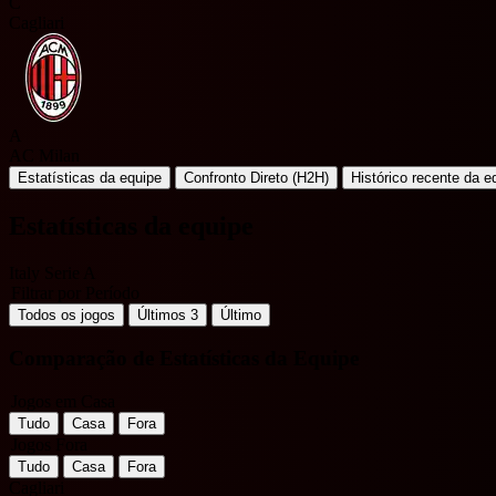
C
Cagliari
A
AC Milan
Estatísticas da equipe
Confronto Direto (H2H)
Histórico recente da e
Estatísticas da equipe
Italy Serie A
Filtrar por Período
Todos os jogos
Últimos 3
Último
Comparação de Estatísticas da Equipe
Jogos em Casa
Tudo
Casa
Fora
Jogos Fora
Tudo
Casa
Fora
Cagliari