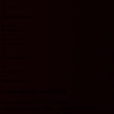
VS
AC Milan
0
Jogos disputados
0
0 - 0 - 0
Resultados
0 - 0 - 0
0%
% de Vitórias
0%
0
Gols marcados
0
0
Gols sofridos
0
Médias da liga
Confronto Direto (H2H)
Serie A Confronto Direto (H2H) 기록입니다.
Data do jogo
Equipe
Placar
Equipe
O/U 2.5
BTTS
AC Milan