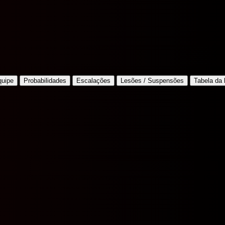
quipe
Probabilidades
Escalações
Lesões / Suspensões
Tabela da 