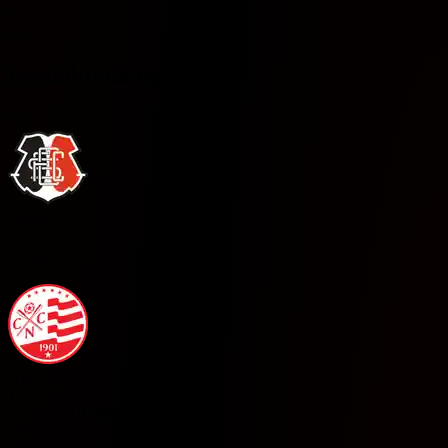
N
No
Probabilidades
1x2
HOME
4.1
DRAW
3.3
AWAY
1.75
2.5 OVER/UNDER
OVER