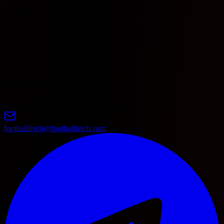
2.35
UNDER
1.57
BTTS
YES
2.2
NO
1.62
Lesões / Suspensões
Nenhuma informação de lesão/suspensão disponível.
footballfetch@footballfetch.com