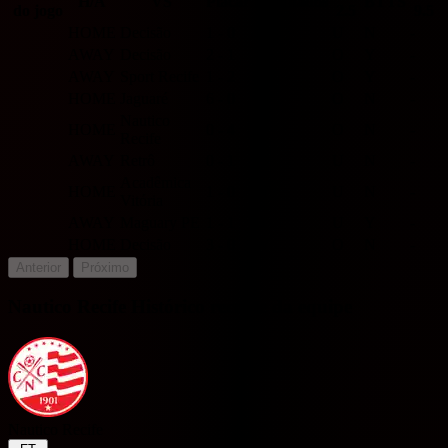
H/A
VS
Placar
Resultados
BTTS
do jogo
2.5
9.5
HOME
Decisão
1 - 0
W
U
N
-
AWAY
Decisão
2 - 1
W
O
Y
-
AWAY
Sport Recife
1 - 2
L
O
Y
-
HOME
Jaguaré
6 - 0
W
O
N
-
Nautico
HOME
0 - 4
L
O
N
-
Recife
AWAY
Retrô
0 - 1
L
U
N
-
Acadêmica
HOME
1 - 0
W
U
N
-
Vitória
AWAY
Maguary PE
1 - 1
D
U
Y
-
HOME
Decisão
3 - 0
W
O
N
-
Anterior
Próximo
Nautico Recife Histórico recente da equipe
Nautico Recife