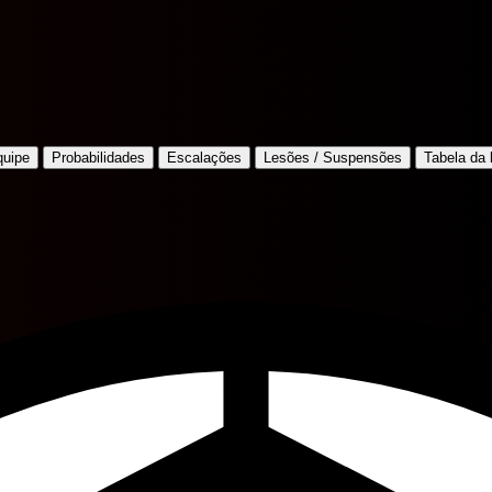
quipe
Probabilidades
Escalações
Lesões / Suspensões
Tabela da 