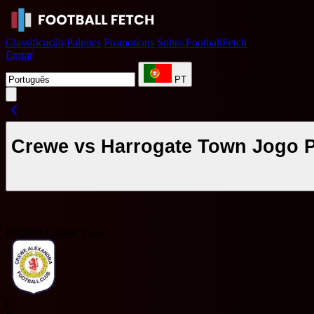
Classificação
Palpites
Promotions
Sobre FootballFetch
Entrar
PT
Crewe vs Harrogate Town Jogo Pr
England League Two
C