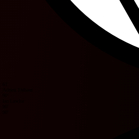
61'
Adrien Thibaut
90'
Ian Lawlor
90'
90'