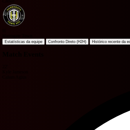
Crewe
H
Harrogate Town
Estatísticas da equipe
Confronto Direto (H2H)
Histórico recente da e
Match Events
22'
Kyle Jameson
Calum Agius