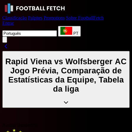
Classificação
Palpites
Promotions
Sobre FootballFetch
Entrar
PT
Rapid Viena vs Wolfsberger AC
Jogo Prévia, Comparação de
Estatísticas da Equipe, Tabela
da liga
Austria Bundesliga