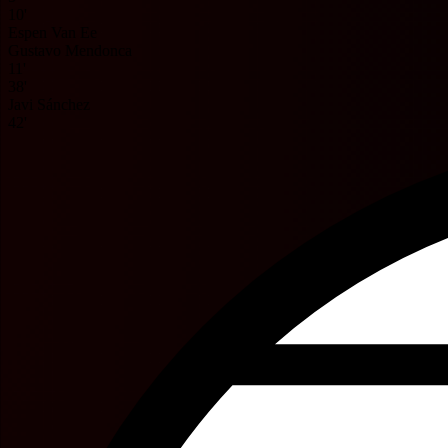
10'
Espen Van Ee
Gustavo Mendonca
11'
38'
Javi Sánchez
42'