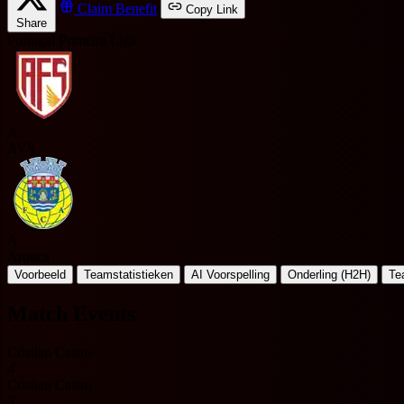
Claim Benefit
Copy Link
Share
Portugal Primeira Liga
A
AVS
A
Arouca
Voorbeeld
Teamstatistieken
AI Voorspelling
Onderling (H2H)
Te
Match Events
Cristian Castro
4'
Cristian Castro
5'