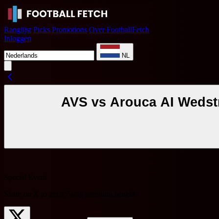
Ranglijst
Picks
Promotions
Over FootballFetch
Inloggen
NL
AVS vs Arouca AI Wedstri
Special Event
Share on X to get a
7-day premium benefit
!