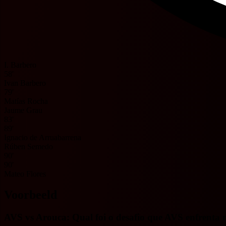
I. Barbero
58'
Ivan Barbero
79'
Matías Rocha
Jaume Grau
83'
89'
Ignacio de Arruabarrena
Rúben Semedo
90'
90'
Mateo Flores
Voorbeeld
AVS vs Arouca: Qual foi o desafio que AVS enfrenta 