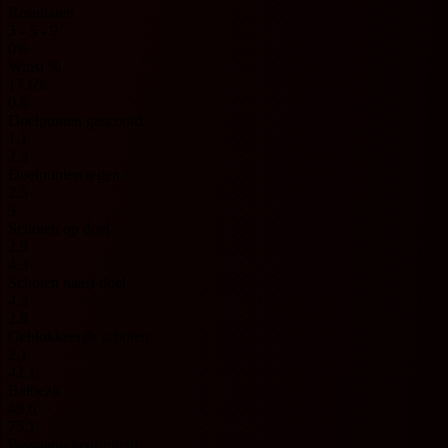
Resultaten
3 - 5 - 9
0%
Winst %
17.6%
0.6
Doelpunten gescoord
1.1
2.5
Doelpunten tegen
2.5
3
Schoten op doel
2.9
4.3
Schoten naast doel
4.5
2.8
Geblokkeerde schoten
2.1
42.1
Balbezit
49.6
75.1
Passnauwkeurigheid