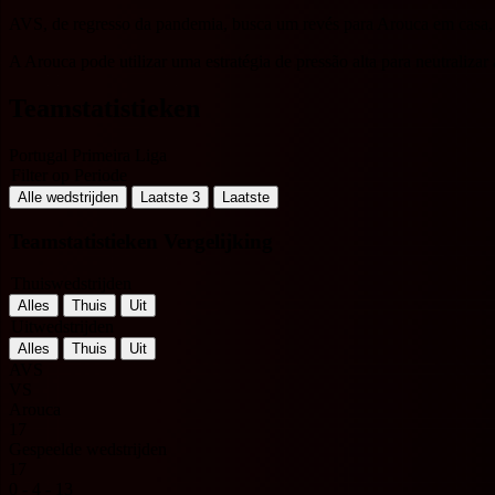
AVS, de regresso da pandemia, busca um revés para Arouca em casa, 
A Arouca pode utilizar uma estratégia de pressão alta para neutraliza
Teamstatistieken
Portugal Primeira Liga
Filter op Periode
Alle wedstrijden
Laatste 3
Laatste
Teamstatistieken Vergelijking
Thuiswedstrijden
Alles
Thuis
Uit
Uitwedstrijden
Alles
Thuis
Uit
AVS
VS
Arouca
17
Gespeelde wedstrijden
17
0 - 4 - 13