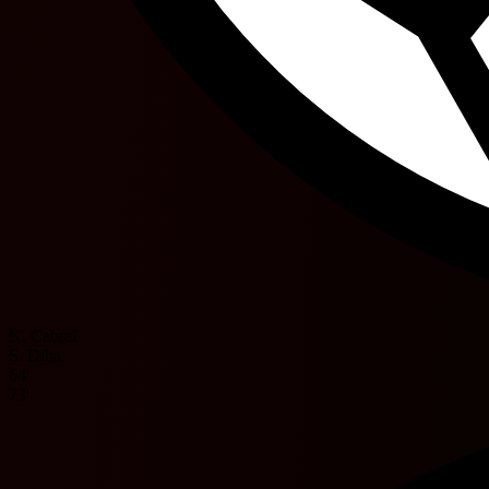
K. Cabral
S. Diba
64'
73'