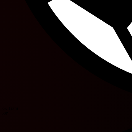
G. Trani
88'