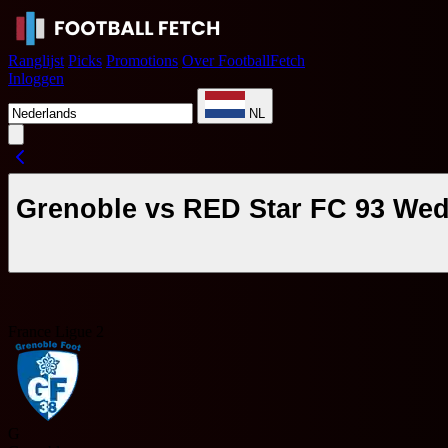
Ranglijst
Picks
Promotions
Over FootballFetch
Inloggen
NL
Grenoble vs RED Star FC 93 Weds
France Ligue 2
G