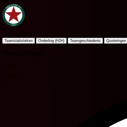
Grenoble
R
RED Star FC 93
Teamstatistieken
Onderling (H2H)
Teamgeschiedenis
Quoteringen
Match Events
S. Diba
11'
N. Zahui
22'
28'