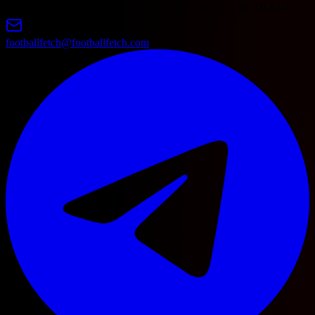
20
レバンテ
16
2
4
10
17
29
-12
10
D
L
L
L
L
footballfetch@footballfetch.com