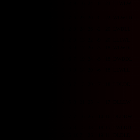
8
ィック・
18
7
2
9
16
24
-8
23
L
L
W
L
W
クラブ
9
エルチェ
17
5
7
5
23
20
3
22
W
L
W
L
D
セビージ
10
17
6
2
9
24
26
-2
20
L
W
D
L
L
ャ
11
ヘタフェ
17
6
2
9
13
22
-9
20
L
L
L
W
L
12
オサスナ
17
5
3
9
17
20
-3
18
W
L
W
D
L
マジョル
13
17
4
6
7
19
24
-5
18
D
W
D
D
L
カ
14
アラベス
17
5
3
9
14
20
-6
18
L
L
W
L
L
ラージ
15
ョ・バジ
17
4
6
7
13
20
-7
18
L
D
L
D
D
ェカーノ
レアル・
16
17
4
5
8
21
25
-4
17
D
L
L
L
W
ソシエダ
バレンシ
17
17
3
7
7
16
26
-10
16
D
L
D
D
W
ア
18
ジローナ
17
3
6
8
15
33
-18
15
L
W
L
D
D
19
オビエド
17
2
5
10
7
26
-19
11
D
L
D
L
D