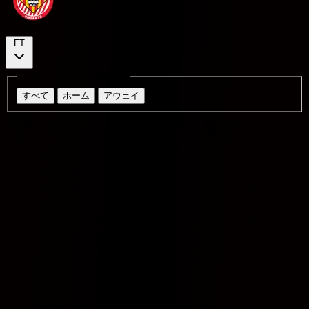
Girona
FT
アウェイチームの試合
すべて
ホーム
アウェイ
試合
スコ
結
O/U
Cor
H/A
VS
BTTS
2.5
9.5
日
ア
果
HOME
バルセロナ
2 - 1
W
O
Y
N
AWAY
セビージャ
1 - 1
D
U
Y
Y
AWAY
オビエド
0 - 1
L
U
N
N
HOME
ヘタフェ
1 - 1
D
U
Y
N
AWAY
エスパニョール
2 - 0
W
U
N
N
HOME
オサスナ
1 - 0
W
U
N
N
AWAY
マジョルカ
2 - 1
W
O
Y
Y
アトレティコ・マド
HOME
0 - 3
L
O
N
N
リード
AWAY
レアル・ソシエダ
2 - 1
W
O
Y
N