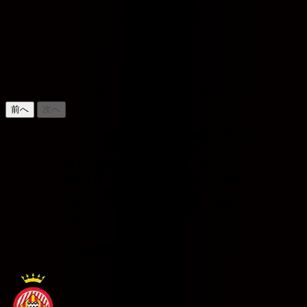
リード
AWAY
ビジャレアル
1 - 3
L
O
Y
Y
HOME
オビエド
1 - 1
D
U
Y
Y
AWAY
オサスナ
0 - 3
L
O
N
N
HOME
レアル・マドリード
1 - 2
L
O
Y
Y
HOME
レアル・ソシエダ
1 - 0
W
U
N
Y
前へ
次へ
アラベスはシーズン全体でホーム戦に限れば勝率4割超をマ
ークし、得点と失点のバランスが取れている。直近3試合で
もホームで1勝1分1敗と安定感を示し、シュート数やコーナ
ーキックで優位を保っている。前節のホーム負けで勢いはや
や止まったものの、支配率の高さを活かしたビルドアップが
持ち味だ。全体的にファウルが多く荒れた展開を招きやすい
点は注意が必要。
Girona チーム履歴