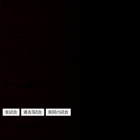
勝ち星を1つずつ挙げており、拮抗した展開が予想される
が、低スコアの試合になりやすい。
アラベスはホームの高い支配率を基盤に中盤から前線へのパ
スを重ね、ジローナの低いボールポゼッションを突いてプレ
ッシャーをかけるだろう。一方、ジローナはアウェイ特有の
コンパクトな守備ブロックを敷き、カウンターで一撃を狙う
形になる。両者ともシュート精度が安定せず、コーナーやセ
ットプレーでの得点チャンスが試合の鍵を握りそうだ。ファ
ウルの多さからイエローカードが増え、流れが止まりやすい
中盤戦が予想される。
チーム統計
Spain La Liga
期間でフィルタ
全試合
過去3試合
前回の試合
チーム統計比較
ホームチームの試合