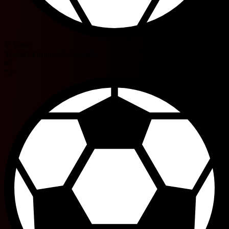
V. Vanat
Youssef Enriquez Lekhedim
49'
73'