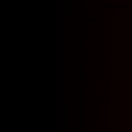
得点/アシス
名前
理由
タイプ
ト
A. Ounahi
Calf Injury
Questionable
3 / 2
Missing
R. Artero
Ankle Injury
- / -
Fixture
Missing
Juan Carlos
Knee Injury
0 / 0
Fixture
Missing
A. Moreno
Muscle Injury
0 / 3
Fixture
Missing
Portu
Knee Injury
0 / 0
Fixture
Missing
J. Roca
Red Card
3 / 1
Fixture
Missing
M. ter Stegen
Hamstring Injury
0 / 0
Fixture
D. van de
Achilles Tendon
Missing
0 / 0
Beek
Injury
Fixture
リーグ順位表
Spain La Liga