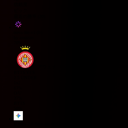
信頼度
ピック
最近の勝率 (20)
nova-lite-v1 (fr)
by amazon
70%
アウェイ
BTTS YES
2.5 UNDER
1x2
63%
O/U
37%
BTTS
50%
gemini-2.0-flash-lite-001 (ar)