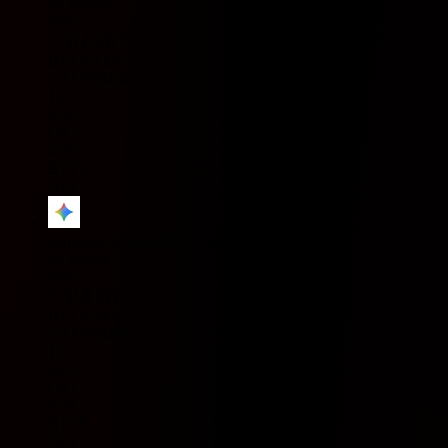
by google
65%
X
引き分け
BTTS YES
2.5 UNDER
1x2
47%
O/U
47%
BTTS
70%
gemini-2.0-flash-lite-001 (es)
by google
68%
X
引き分け
BTTS NO
2.5 UNDER
1x2
40%
O/U
63%
BTTS
70%