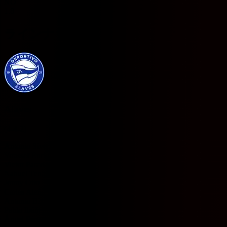
NO
1.8
ラインナップ
Alaves
(4-4-2)
Antonio Sivera
Youssef Enriquez Lekhedim
Victor Parada
Nahuel Tenaglia
Jonny Otto
Carles Aleñá
Antonio Blanco
Pablo Ibáñez
Ángel Pérez