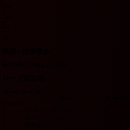
O
Over
U
Under
Y
Yes
N
No
怪我 / 出場停止
怪我/出場停止情報はありません.
リーグ順位表
Germany Bundesliga
#
Team
Played
W
D
Bundesliga
1
バイエルン・ミュンヘン
0
0
0
2
ボルシア・ドルトムント
0
0
0
3
RBライプツィヒ
0
0
0