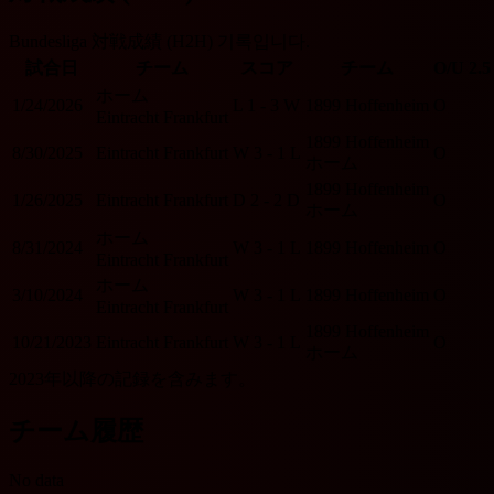
Bundesliga 対戦成績 (H2H) 기록입니다.
試合日
チーム
スコア
チーム
O/U 2.5
ホーム
1/24/2026
L
1 - 3
W
1899 Hoffenheim
O
Eintracht Frankfurt
1899 Hoffenheim
8/30/2025
Eintracht Frankfurt
W
3 - 1
L
O
ホーム
1899 Hoffenheim
1/26/2025
Eintracht Frankfurt
D
2 - 2
D
O
ホーム
ホーム
8/31/2024
W
3 - 1
L
1899 Hoffenheim
O
Eintracht Frankfurt
ホーム
3/10/2024
W
3 - 1
L
1899 Hoffenheim
O
Eintracht Frankfurt
1899 Hoffenheim
10/21/2023
Eintracht Frankfurt
W
3 - 1
L
O
ホーム
2023年以降の記録を含みます。
チーム履歴
No data