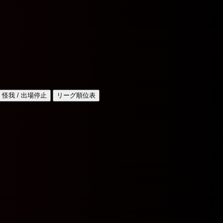
怪我 / 出場停止
リーグ順位表