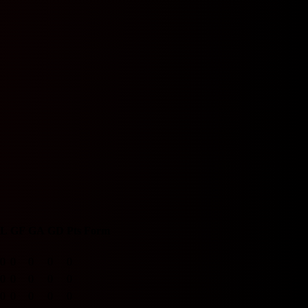
L
GF
GA
GD
Pts
Form
0
0
0
0
0
0
0
0
0
0
0
0
0
0
0