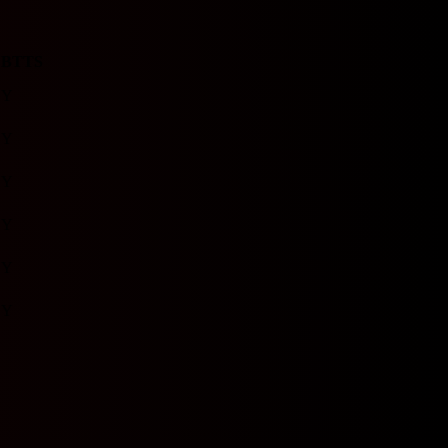
BTTS
Y
Y
Y
Y
Y
Y