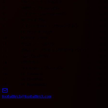
4
VfBシュトゥットガルト
0
0
0
5
1899ホッフェンハイム
0
0
0
6
バイヤー・レバークーゼン
0
0
0
7
SCフライブルク
0
0
0
8
アイントラハト・フランクフルト
0
0
0
9
FCアウクスブルク
0
0
0
10
FSVマインツ05
0
0
0
11
ウニオン・ベルリン
0
0
0
12
ボルシア・メンヒェングラートバッハ
0
0
0
13
ハンブルガーSV
0
0
0
14
1.FCケルン
0
0
0
15
ヴェルダー・ブレーメン
0
0
0
16
FC Schalke 04
0
0
0
17
SV Elversberg
0
0
0
18
SC Paderborn 07
0
0
0
footballfetch@footballfetch.com