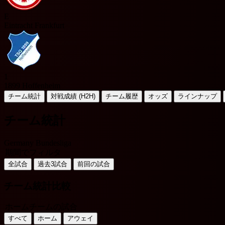
E
Eintracht Frankfurt
1
1899 Hoffenheim
チーム統計
対戦成績 (H2H)
チーム履歴
オッズ
ラインナップ
チーム統計
Germany Bundesliga
期間でフィルタ
全試合
過去3試合
前回の試合
チーム統計比較
ホームチームの試合
すべて
ホーム
アウェイ