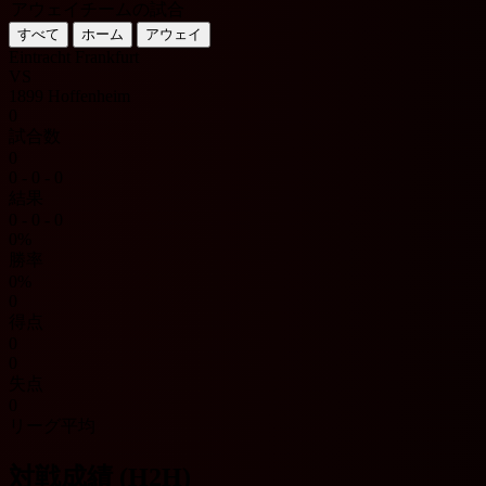
アウェイチームの試合
すべて
ホーム
アウェイ
Eintracht Frankfurt
VS
1899 Hoffenheim
0
試合数
0
0 - 0 - 0
結果
0 - 0 - 0
0%
勝率
0%
0
得点
0
0
失点
0
リーグ平均
対戦成績 (H2H)