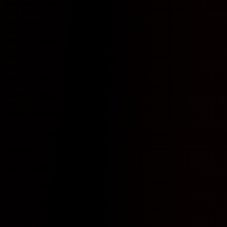
Jasin Assehnoun
7.33
Jaly Mouaddib
6.97
Stavros Georgiou
6.91
Giorgos Pontikos
6.5
Braydon Manu
6.43
Emanuel Vignato
6.98
Alberto Fernández
6.48
Carlitos
6.64
Nearchos Zinonos
6.59
Ioannis Chatzivasilis
6.44
Thomas Ioannou
6.67
Pavel Zabelin
6.81
Stefanos Miller