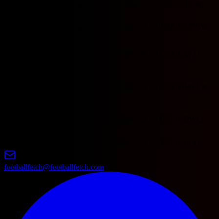
9
15
3
7
5
13
21
-8
16
D
D
L
W
L
アコス
アノルト
10
15
2
8
5
12
22
-10
14
D
L
D
D
W
シス
エトニ
11
コ・アフ
15
4
2
9
17
29
-12
14
L
L
L
L
L
ナ
オモニ
12
ア・アラ
15
4
2
9
10
22
-12
14
D
W
L
L
W
ディプ
クラサヴ
13
ァ・イプ
15
3
2
10
11
22
-11
11
L
D
W
L
L
ソナス
14
エノシス
15
0
1
14
4
34
-30
1
L
L
L
L
L
footballfetch@footballfetch.com