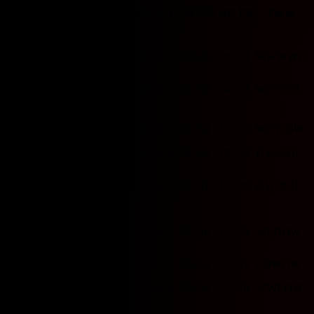
#
Team
Played
W
D
L
GF
GA
GD
Pts
Form
1.
Division
1
パフォス
14
11
1
2
30
10
20
34
W
W
W
W
D
オモニ
2
ア・ニコ
15
10
3
2
34
10
24
33
W
D
W
W
L
シア
AEKラル
3
15
9
4
2
27
14
13
31
W
D
W
D
W
ナカ
4
アリス
15
9
3
3
31
12
19
30
D
W
L
W
L
アポエ
5
ル・ニコ
14
7
5
2
27
11
16
26
D
W
D
L
D
シア
アポロ
6
ン・リマ
15
7
3
5
17
16
1
24
W
L
D
D
W
ソール
7
AEL
15
6
3
6
19
22
-3
21
L
D
W
D
W
アクリタ
8
15
5
4
6
15
22
-7
19
W
W
L
D
W
ス
オリンピ