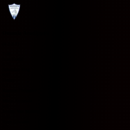
Omonia Aradippou
(4-2-3-1)
7.08
Ivan Kostić
6.76
Sebastian Ring
6.97
Danny
6.7
Rasmus Thelander
6.84
Minas Antoniou
6.8
Jeremy Van Mullem
6.41
Ryan Edwards
6.7