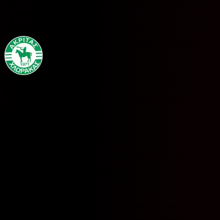
6.48
Kyriakos Antoniou
6.8
Kleton Perntreou
Akritas
(4-4-1-1)
平均選手評価
怪我 / 出場停止
怪我/出場停止情報はありません.
リーグ順位表
Cyprus 1. Division