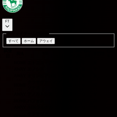
Akritas
FT
アウェイチームの試合
すべて
ホーム
アウェイ
試合
スコ
結
O/U
Cor
H/A
VS
BTTS
2.5
9.5
日
ア
果
HOME
エトニコ・アフナ
1 - 0
W
U
N
-
AWAY
エノシス
2 - 1
W
O
Y
-
AWAY
オリンピアコス
1 - 0
W
U
N
-
クラサヴァ・イプ
HOME
0 - 2
L
U
N
-
ソナス
AWAY
アノルトシス
2 - 3
L
O
Y
-
HOME
パフォス
0 - 4
L
O
N
-
AWAY
AEKラルナカ
0 - 3
L
O
N
-
クラサヴァ・イプ
HOME
1 - 3
L
O
Y
-