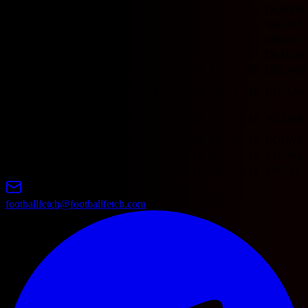
11
Algeciras
17
6
4
7
16
18
-2
22
D
L
W
L
W
12
Tarazona
17
6
4
7
12
15
-3
22
W
L
D
L
L
13
Villarreal II
17
5
6
6
21
17
4
21
D
D
L
W
D
14
Alcorcon
17
5
6
6
15
18
-3
21
D
L
D
L
W
15
Ibiza
17
4
8
5
14
17
-3
20
D
D
L
W
D
Juventud
16
17
4
7
6
19
23
-4
19
L
D
L
L
W
Torremolinos
Sevilla
17
17
4
6
7
12
14
-2
18
W
L
L
W
L
Atletico
18
Marbella
17
3
6
8
10
16
-6
15
L
D
L
W
L
19
Sanluqueño
17
3
6
8
15
22
-7
15
L
D
L
W
L
20
Real Betis II
17
2
5
10
11
24
-13
11
L
W
L
L
L
footballfetch@footballfetch.com