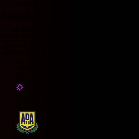
• Betis II ha creato 10 occasioni da rete nelle ultime 3 partite
Pronostico IA
La formazione di Virgilio Lobo da Silva sembra essersi imposto un
gioco più solido e le occasioni da rete sono aumentate. Betis II dovrà
essere pronto a far fronte a questa sfida, poiché i padroni di casa di
Alcorcón sembrano avere trovato la giusta combinazione per
esprimere un gioco di risposta.
AI
Confidence
Pick
Recent Win% (20)
nova-lite-v1 (fr)
by amazon
70%
AWAY
BTTS YES