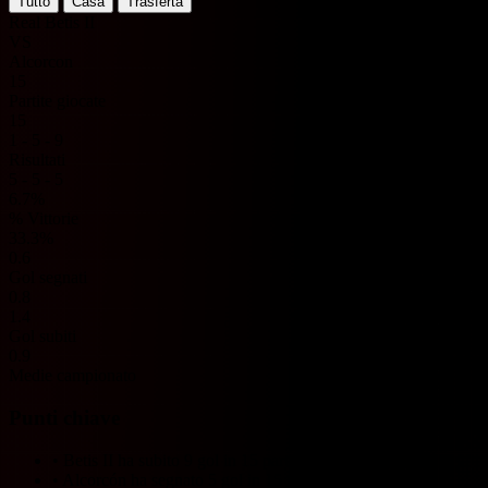
Tutto
Casa
Trasferta
Real Betis II
VS
Alcorcon
15
Partite giocate
15
1 - 5 - 9
Risultati
5 - 5 - 5
6.7%
% Vittorie
33.3%
0.6
Gol segnati
0.8
1.4
Gol subiti
0.9
Medie campionato
Punti chiave
• Betis II ha subito 9 gol in 15 partite
• Alcorcón ha segnato 5 gol in 15 partite