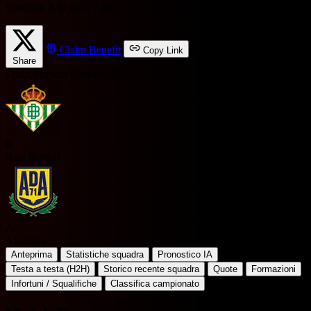
Share on X to get a
7-day premium benefit
!
Claim Benefit
Copy Link
Share
Spain Primera División RFEF - Group 2
R
Real Betis II
A
Alcorcon
Anteprima
Statistiche squadra
Pronostico IA
Testa a testa (H2H)
Storico recente squadra
Quote
Formazioni
Infortuni / Squalifiche
Classifica campionato