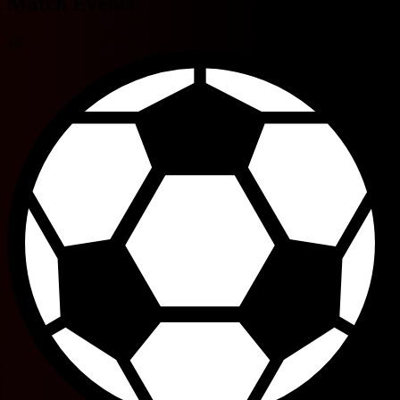
Match Events
16'