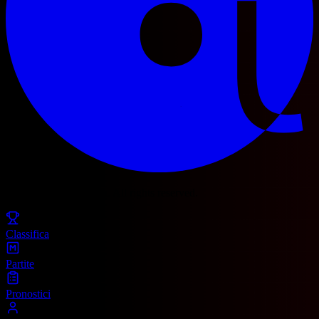
© 2025 Football Fetch. All rights reserved.
Classifica
Partite
Pronostici