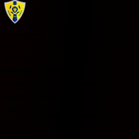
Leones del Norte
(N/A)
Valutazione Media Giocatore
Infortuni / Squalifiche
Nessuna informazione su infortuni/squalifiche disponibile.
Classifica campionato
Ecuador Liga Pro
#
Team
Played
W
D
L
GF
GA
GD
Pts
Form
Liga
Pro
Independiente
1
23
19
1
3
56
22
34
58
W
W
W
W
W