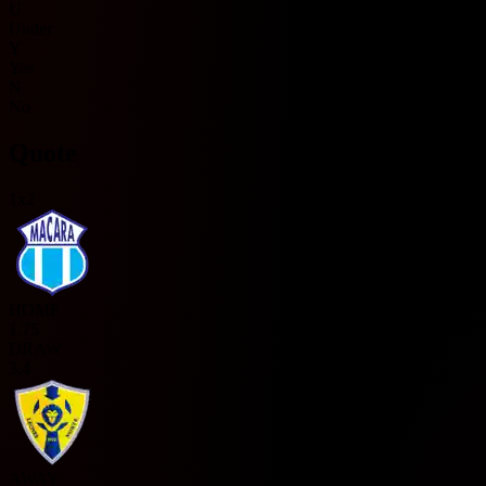
U
Under
Y
Yes
N
No
Quote
1x2
HOME
1.75
DRAW
3.4
AWAY