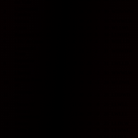
del Valle
Universidad
2
23
11
6
6
38
19
19
39
W
D
W
W
W
Catolica
3
Macara
23
11
5
7
30
23
7
38
W
W
W
L
W
4
Aucas
23
11
5
7
26
25
1
38
W
L
L
W
L
5
Barcelona SC
22
9
7
6
23
17
6
34
L
L
W
D
D
6
LDU de Quito
22
9
5
8
21
17
4
32
W
D
L
L
D
Leones del
7
22
8
7
7
23
21
2
31
W
D
W
D
W
Norte
Deportivo
8
23
9
4
10
21
28
-7
31
L
W
L
L
D
Cuenca
9
Libertad
23
8
6
9
24
26
-2
30
W
W
W
L
W
Mushuc Runa
10
23
7
7
9
29
34
-5
28
W
L
D
W
L
SC
Guayaquil City
11
23
7
7
9
20
25
-5
28
L
D
D
W
D
FC
12
Orense SC
23
7
5
11
27
35
-8
26
L
L
W
L
L
Tecnico
13
23
8
2
13
20
29
-9
26
L
W
L
L
L
Universitario
14
Emelec
23
7
7
9
19
28
-9
25
L
L
D
L
W
15
Delfin SC
22
6
5
11
13
21
-8
23
L
L
W
W
L
16
Manta FC
23
3
5
15
9
29
-20
14
L
L
D
L
L