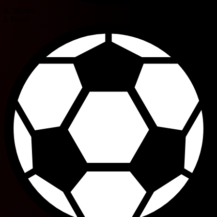
R. Bamba
J. Benet