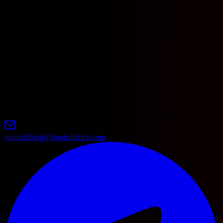
OVER
2.05
UNDER
1.75
BTTS
YES
1.83
NO
1.83
Infortuni / Squalifiche
Nessuna informazione su infortuni/squalifiche disponibile.
footballfetch@footballfetch.com