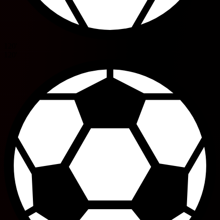
120'
120'