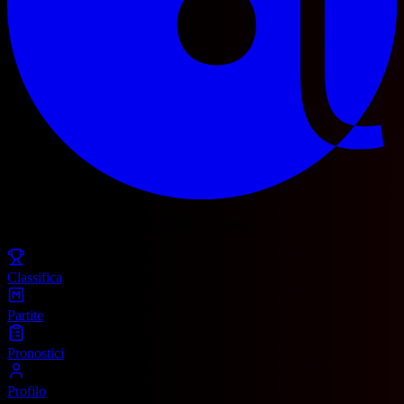
© 2025 Football Fetch. All rights reserved.
Classifica
Partite
Pronostici
Profilo