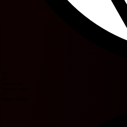
45'
45'
Lucas Laso
Mario Cantero
47'
Iñigo Cordoba