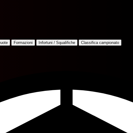
uote
Formazioni
Infortuni / Squalifiche
Classifica campionato