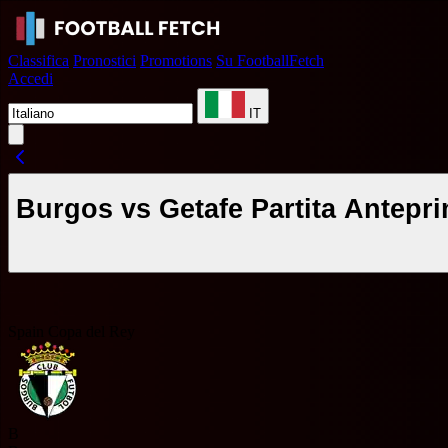
Classifica
Pronostici
Promotions
Su FootballFetch
Accedi
IT
Burgos vs Getafe Partita Antepri
Spain Copa del Rey
B