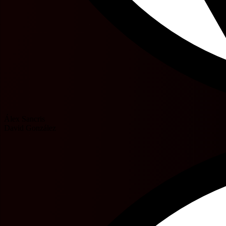
Álex Sancris
David González