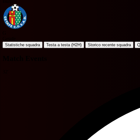
Burgos
G
Getafe
Statistiche squadra
Testa a testa (H2H)
Storico recente squadra
Q
Match Events
32'