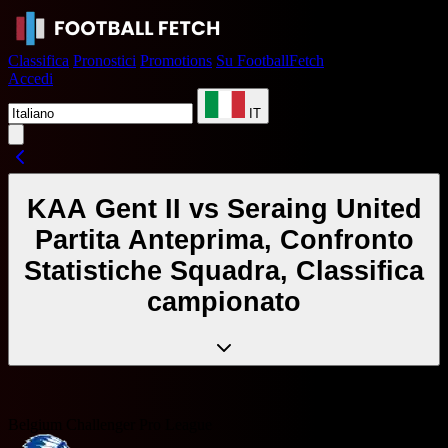
Classifica
Pronostici
Promotions
Su FootballFetch
Accedi
IT
KAA Gent II vs Seraing United
Partita Anteprima, Confronto
Statistiche Squadra, Classifica
campionato
Belgium Challenger Pro League