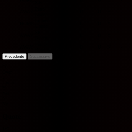
S.K.
Patro
AWAY
2 - 2
D
O
Y
-
Eisden
Lommel
HOME
2 - 3
L
O
Y
-
United
SK
AWAY
1 - 2
L
O
Y
-
Beveren
Francs
AWAY
0 - 0
D
U
N
-
Borains
Precedente
Successivo
O
Over
U
Under
Y
Yes
N
No
Quote
1x2