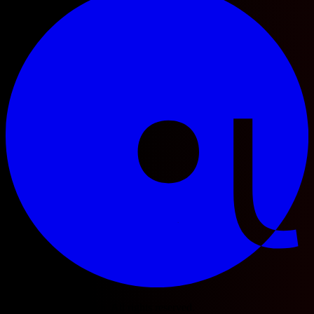
© 2025 Football Fetch. All rights reserved.