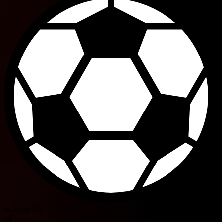
A. Agne Ba
14'