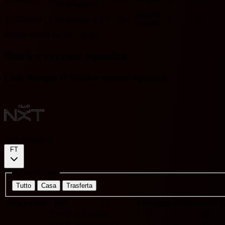
Club Brugge II
RWDM
12/15/2024
Club Brugge II
L
0 - 1
W
U
N
HOME
Include record dal 2023 in poi.
Storico recente squadra
Club Brugge II Storico recente squadra
Club Brugge II
FT
Partite in Casa
Tutto
Casa
Trasferta
Data partita
H/A
VS
Punteggio
Risultati
O/U 2
AWAY
AS Eupen
1 - 2
L
O
HOME
Beerschot VA
3 - 1
W
O