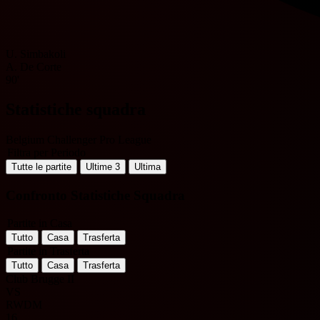
U. Simbakoli
A. De Corte
90'
Statistiche squadra
Belgium Challenger Pro League
Filtra per Periodo
Tutte le partite
Ultime 3
Ultima
Confronto Statistiche Squadra
Partite in Casa
Tutto
Casa
Trasferta
Partite in Trasferta
Tutto
Casa
Trasferta
Club Brugge II
VS
RWDM
16