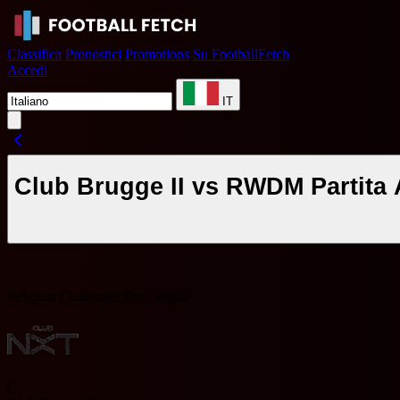
Classifica
Pronostici
Promotions
Su FootballFetch
Accedi
IT
Club Brugge II vs RWDM Partita 
Belgium Challenger Pro League
C