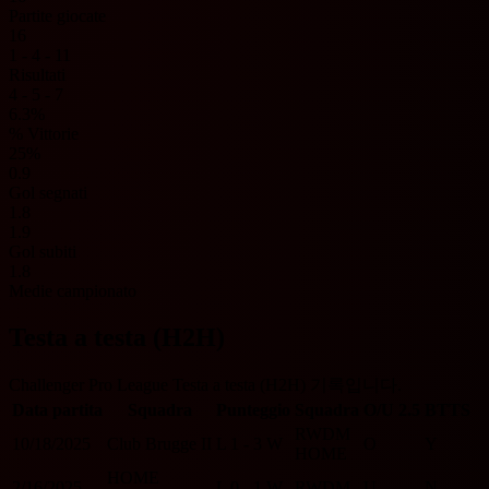
Partite giocate
16
1 - 4 - 11
Risultati
4 - 5 - 7
6.3%
% Vittorie
25%
0.9
Gol segnati
1.8
1.9
Gol subiti
1.8
Medie campionato
Testa a testa (H2H)
Challenger Pro League Testa a testa (H2H) 기록입니다.
Data partita
Squadra
Punteggio
Squadra
O/U 2.5
BTTS
RWDM
10/18/2025
Club Brugge II
L
1 - 3
W
O
Y
HOME
HOME
2/16/2025
L
0 - 1
W
RWDM
U
N