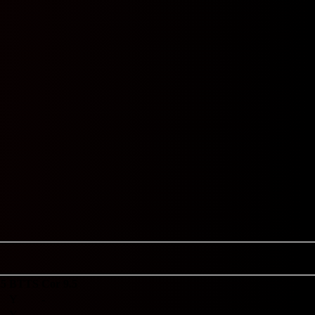
.5
BTTS
Cor 9.5
Y
-
Y
-