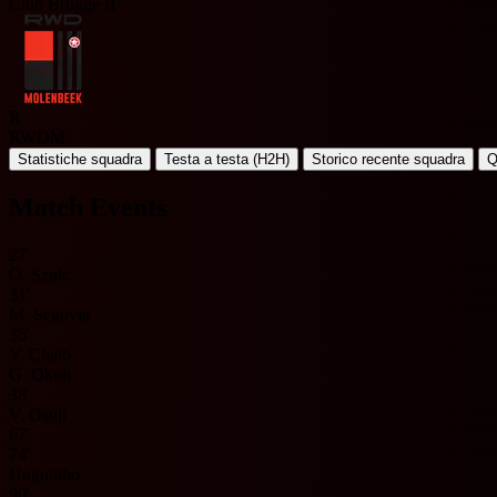
Club Brugge II
R
RWDM
Statistiche squadra
Testa a testa (H2H)
Storico recente squadra
Q
Match Events
27'
O. Szulc
31'
M. Segovia
35'
Y. Chaib
G. Okon
38'
V. Osuji
67'
74'
Huguinho
90'