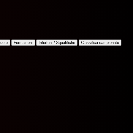
uote
Formazioni
Infortuni / Squalifiche
Classifica campionato