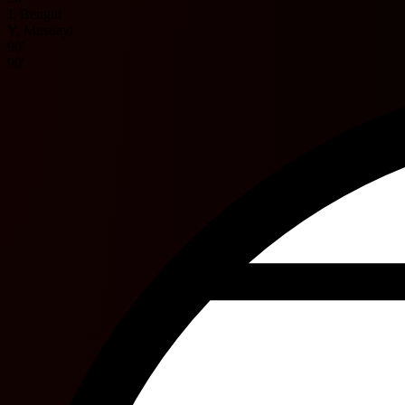
J. Bengui
Y. Musuayi
90'
90'