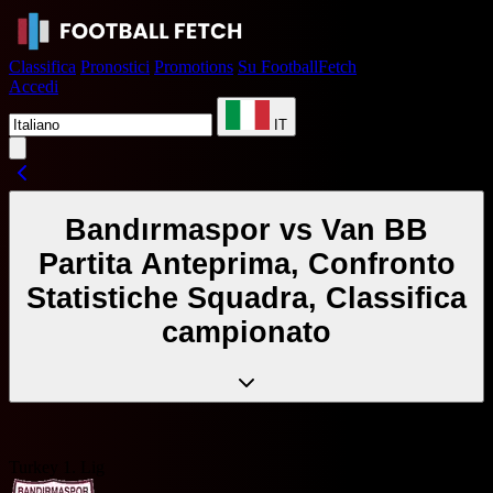
Classifica
Pronostici
Promotions
Su FootballFetch
Accedi
IT
Bandırmaspor vs Van BB
Partita Anteprima, Confronto
Statistiche Squadra, Classifica
campionato
Turkey 1. Lig