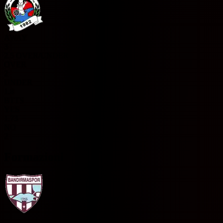
AWAY
3
2.5 OVER/UNDER
OVER
2
UNDER
1.8
BTTS
YES
1.73
NO
2
Formazioni