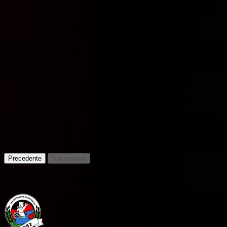
Adana
AWAY
3 - 0
W
O
N
N
Demirspor
HOME
Pendikspor
4 - 1
W
O
Y
Y
AWAY
Sakaryaspor
1 - 1
D
U
Y
N
AWAY
Sivasspor
0 - 2
L
U
N
Y
Erzurum
HOME
0 - 2
L
U
N
Y
BB
AWAY
Amed
1 - 2
L
O
Y
Y
BB
HOME
2 - 0
W
U
N
N
Bodrumspor
AWAY
Sarıyer
0 - 1
L
U
N
Y
Yeni
HOME
1 - 0
W
U
N
N
Çorumspor
HOME
Boluspor
1 - 0
W
U
N
N
Precedente
Successivo
Van BB Storico recente squadra