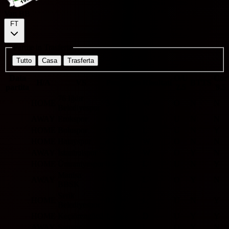
Van BB
FT
Partite in Trasferta
Tutto
Casa
Trasferta
Data
O/U
Cor
H/A
VS
Punteggio
Risultati
BTTS
partita
2.5
9.5
76 Iğdır
HOME
3 - 0
W
O
N
N
Belediyespor
AWAY
Erokspor
0 - 0
D
U
N
N
HOME
Boluspor
0 - 1
L
U
N
Y
HOME
Hatayspor
4 - 0
W
O
N
N
AWAY
İstanbulspor
3 - 1
W
O
Y
N
HOME
Ümraniyespor
0 - 1
L
U
N
Y
Manisa
AWAY
1 - 2
L
O
Y
N
BBSK
Serik
HOME
0 - 1
L
U
N
Y
Belediyespor
HOME
Keçiörengücü
1 - 1
D
U
Y
Y
AWAY
Sarıyer
1 - 2
L
O
Y
N