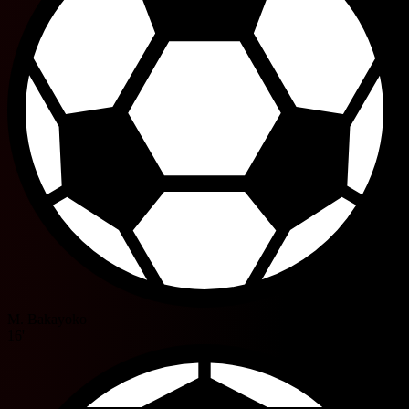
M. Bakayoko
16'