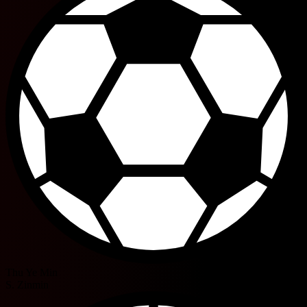
Thu Ye Min
S. Zinmin