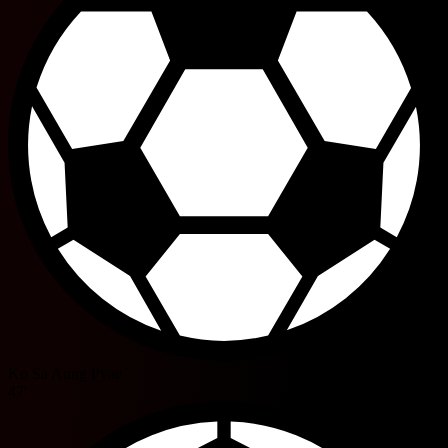
Ko Sa Aung Pyae
47'