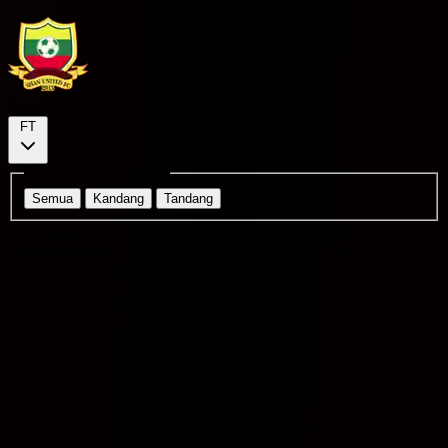
Shan United
FT
Pertandingan Tandang
Semua
Kandang
Tandang
Tanggal
O/U
Cor
H/A
VS
Skor
Hasil
BTTS
Pertandingan
2.5
9.5
AWAY
Dagon
3 - 1
W
O
Y
-
Thitsar
HOME
5 - 2
W
O
Y
-
Arman
HOME
Dagon Port
0 - 0
D
U
N
-
HOME
I.S.P.E
4 - 0
W
O
N
-
Yangon
HOME
0 - 0
D
U
N
-
United
Thitsar
AWAY
3 - 2
W
O
Y
-
Arman