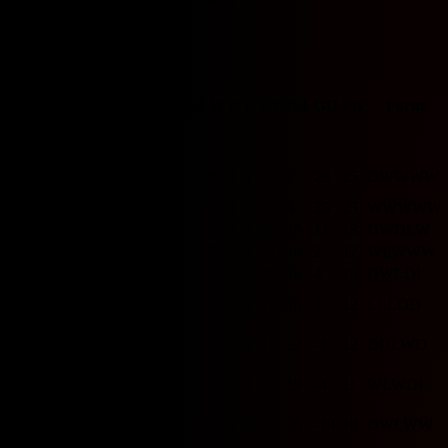
Klasemen Liga
Myanmar National League
#
Team
Played
W
D
L
GF
GA
GD
Pts
Form
National
League
Yangon
1
10
8
1
1
30
2
28
25
D
W
W
W
W
United
2
Shan United
9
8
1
0
29
4
25
25
W
W
W
W
W
3
Yadanarbon
10
5
3
2
26
15
11
18
D
W
D
L
W
4
I.S.P.E
11
5
2
4
21
19
2
17
W
L
W
W
W
5
Dagon
10
4
4
2
20
16
4
16
D
W
L
D
L
Hantharwady
6
9
3
3
3
17
16
1
12
L
L
L
D
D
United
Ayeyawady
7
10
3
3
4
11
12
-1
12
D
D
L
W
D
United
Sagaing
8
9
3
2
4
15
19
-4
11
W
L
W
D
L
United
Rakhine
9
10
3
1
6
16
26
-10
10
D
W
L
W
W
United