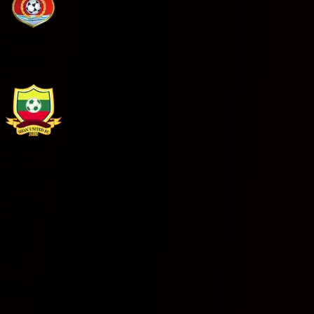
HOME
8
DRAW
5
AWAY
1.27
2.5 OVER/UNDER
OVER
1.57
UNDER
2.35
BTTS
YES
NO
Susunan Pemain