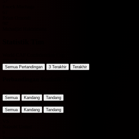
57'
Enock Machaga
61'
Brian Omondi
90'
Muhadjiri Hakizimana
Statistik Tim
World CAF Confederation Cup
Filter Periode
Semua Pertandingan
3 Terakhir
Terakhir
Perbandingan Statistik Tim
Pertandingan Kandang
Semua
Kandang
Tandang
Pertandingan Tandang
Semua
Kandang
Tandang
Maniema Union
VS
Nairobi United
9
Pertandingan Dimainkan