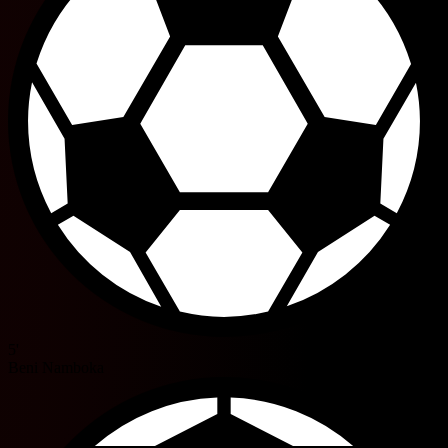
5'
Beni Namboka