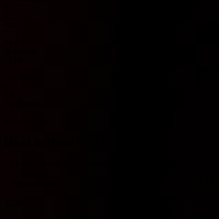
9
4 - 3 - 2
Hasil
1 - 2 - 6
44.4%
% Menang
11.1%
1.2
Gol Dicetak
0.7
0.9
Gol Kebobolan
1.4
Rata-rata Liga
Head to Head (H2H)
CAF Confederation Cup Head to Head (H2H) 기록입니다.
Tanggal
O/U
Tim
Skor
Tim
BTTS
Pertandingan
2.5
Nairobi
Maniema
W
1 - 0
11/30/2025
United
U
N
Union
L
HOME