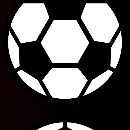
29'
Jeancy Mboma