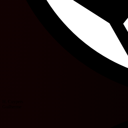
H. Cuypers
Guilherme