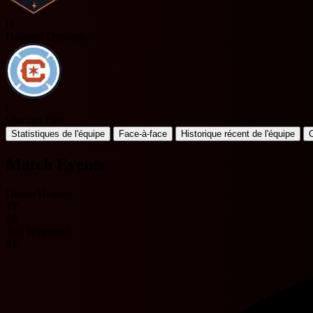
H
Houston Dynamo
C
Chicago Fire
Statistiques de l'équipe
Face-à-face
Historique récent de l'équipe
Match Events
Duane Holmes
13'
26'
Joel Waterman
31'