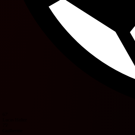
67'
Lucas Halter
75'
Guilherme