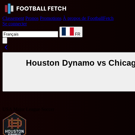
Classement
Pronos
Promotions
À propos de FootballFetch
Se connecter
FR
Houston Dynamo vs Chicago
USA Major League Soccer